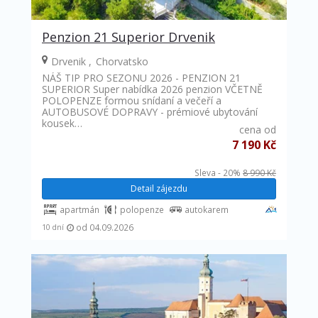
Penzion 21 Superior Drvenik
Drvenik
Chorvatsko
NÁŠ TIP PRO SEZONU 2026 - PENZION 21
SUPERIOR Super nabídka 2026 penzion VČETNĚ
POLOPENZE formou snídaní a večeří a
AUTOBUSOVÉ DOPRAVY - prémiové ubytování
kousek…
cena od
7 190 Kč
Sleva - 20%
8 990 Kč
Detail zájezdu
apartmán
polopenze
autokarem
od 04.09.2026
10 dní