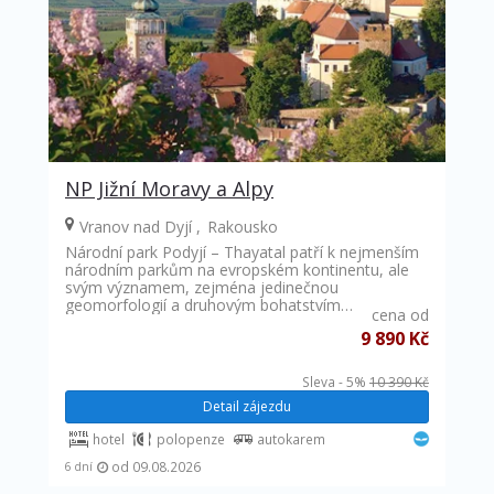
NP Jižní Moravy a Alpy
Vranov nad Dyjí
Rakousko
Národní park Podyjí – Thayatal patří k nejmenším
národním parkům na evropském kontinentu, ale
svým významem, zejména jedinečnou
geomorfologií a druhovým bohatstvím…
cena od
9 890 Kč
Sleva - 5%
10 390 Kč
Detail zájezdu
hotel
polopenze
autokarem
od 09.08.2026
6 dní