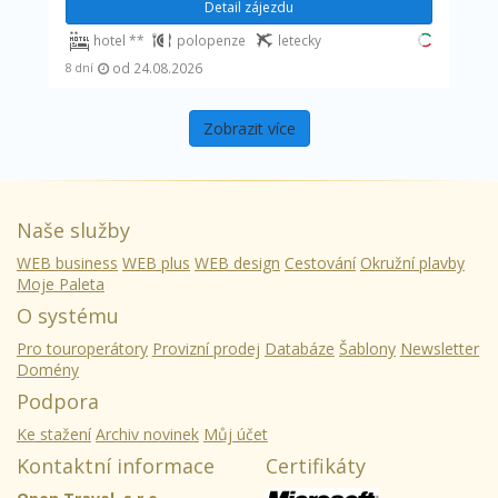
Detail zájezdu
hotel **
polopenze
letecky
od 24.08.2026
8 dní
Zobrazit více
Naše služby
WEB business
WEB plus
WEB design
Cestování
Okružní plavby
Moje Paleta
O systému
Pro touroperátory
Provizní prodej
Databáze
Šablony
Newsletter
Domény
Podpora
Ke stažení
Archiv novinek
Můj účet
Kontaktní informace
Certifikáty