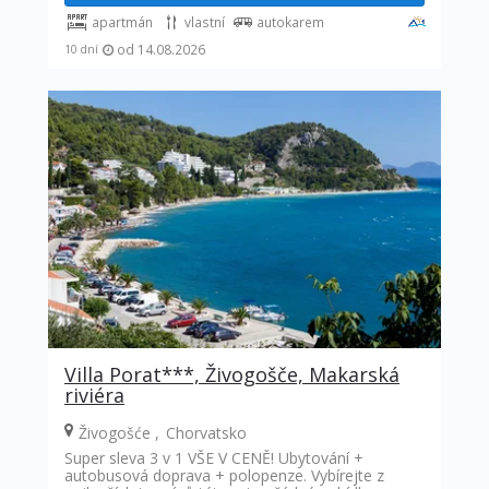
apartmán
vlastní
autokarem
od 14.08.2026
10 dní
Villa Porat***, Živogošče, Makarská
riviéra
Živogošće
Chorvatsko
Super sleva 3 v 1 VŠE V CENĚ! Ubytování +
autobusová doprava + polopenze. Vybírejte z