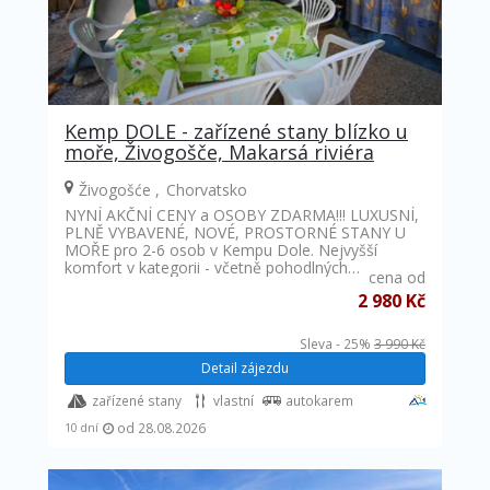
Kemp DOLE - zařízené stany blízko u
moře, Živogošče, Makarsá riviéra
Živogošće
Chorvatsko
NYNÍ AKČNÍ CENY a OSOBY ZDARMA!!! LUXUSNÍ,
PLNĚ VYBAVENÉ, NOVÉ, PROSTORNÉ STANY U
MOŘE pro 2-6 osob v Kempu Dole. Nejvyšší
komfort v kategorii - včetně pohodlných…
cena od
2 980 Kč
Sleva - 25%
3 990 Kč
Detail zájezdu
zařízené stany
vlastní
autokarem
od 28.08.2026
10 dní