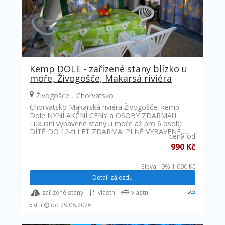
Kemp DOLE - zařízené stany blízko u
moře, Živogošče, Makarsá riviéra
Živogošće
Chorvatsko
Chorvatsko Makarská riviéra Živogošče, kemp
Dole NYNÍ AKČNÍ CENY a OSOBY ZDARMA!!!
Luxusní vybavené stany u moře až pro 6 osob:
DÍTĚ DO 12-ti LET ZDARMA! PLNĚ VYBAVENÉ,…
cena od
990 Kč
Sleva - 9%
1 090 Kč
Detail zájezdu
zařízené stany
vlastní
vlastní
od 29.08.2026
8 dní