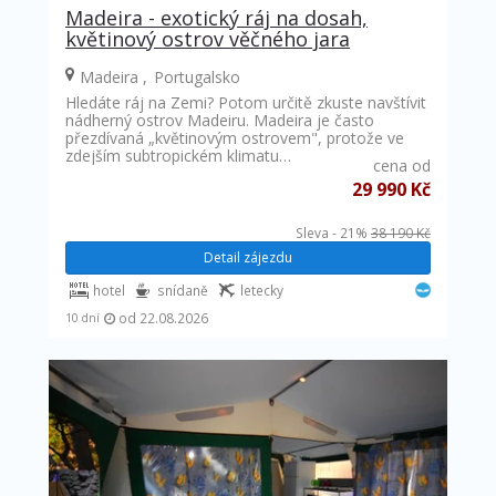
Madeira - exotický ráj na dosah,
květinový ostrov věčného jara
Madeira
Portugalsko
Hledáte ráj na Zemi? Potom určitě zkuste navštívit
nádherný ostrov Madeiru. Madeira je často
přezdívaná „květinovým ostrovem", protože ve
zdejším subtropickém klimatu…
cena od
29 990 Kč
Sleva - 21%
38 190 Kč
Detail zájezdu
hotel
snídaně
letecky
od 22.08.2026
10 dní