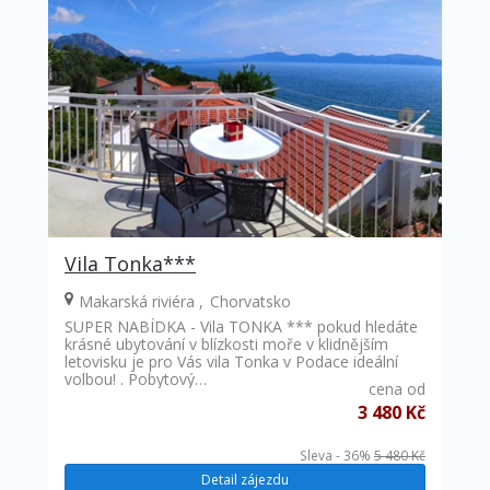
Vila Tonka***
Makarská riviéra
Chorvatsko
SUPER NABÍDKA - Vila TONKA *** pokud hledáte
krásné ubytování v blízkosti moře v klidnějším
letovisku je pro Vás vila Tonka v Podace ideální
volbou! . Pobytový…
cena od
3 480 Kč
Sleva - 36%
5 480 Kč
Detail zájezdu