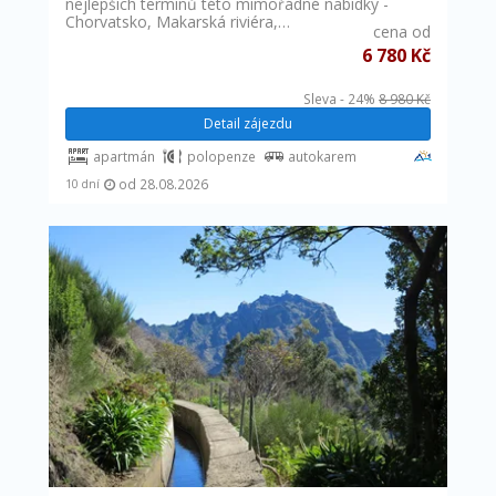
nejlepších termínů této mimořádné nabídky -
Chorvatsko, Makarská riviéra,…
cena od
6 780 Kč
Sleva - 24%
8 980 Kč
Detail zájezdu
apartmán
polopenze
autokarem
od 28.08.2026
10 dní