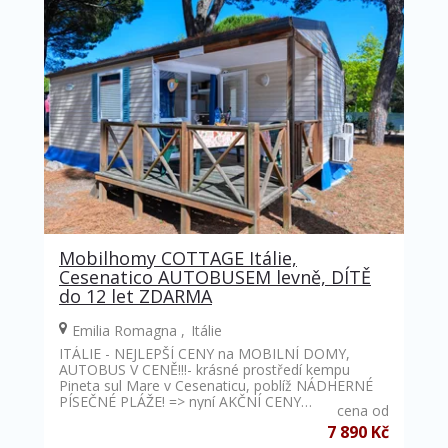
Mobilhomy COTTAGE Itálie,
Cesenatico AUTOBUSEM levně, DÍTĚ
do 12 let ZDARMA
Emilia Romagna
Itálie
ITÁLIE - NEJLEPŠÍ CENY na MOBILNÍ DOMY,
AUTOBUS V CENĚ!!!- krásné prostředí kempu
Pineta sul Mare v Cesenaticu, poblíž NÁDHERNÉ
PÍSEČNÉ PLÁŽE! => nyní AKČNÍ CENY…
cena od
7 890 Kč