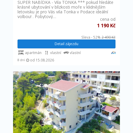
SUPER NABÍDKA - Vila TONKA *** pokud hledáte
krásné ubytování v blízkosti moře v klidnějším
letovisku je pro Vás vila Tonka v Podace ideální
volbou! . Pobytový…
cena od
1 190 Kč
Sleva - 52%
2 490 Kč
Detail zájezdu
apartmán
vlastní
vlastní
od 15.08.2026
8 dní