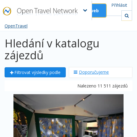
Přihlásit
Založit web
OpenTravel
Hledání v katalogu
zájezdů
Doporučujeme
Filtrovat výsledky podle
Nalezeno 11 511 zájezdů