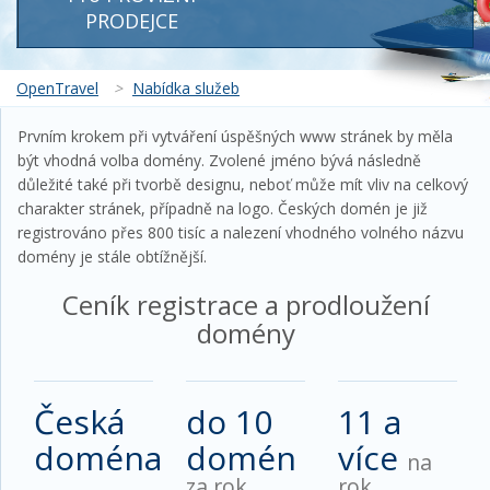
PRODEJCE
OpenTravel
>
Nabídka služeb
Prvním krokem při vytváření úspěšných www stránek by měla
být vhodná volba domény. Zvolené jméno bývá následně
důležité také při tvorbě designu, neboť může mít vliv na celkový
charakter stránek, případně na logo. Českých domén je již
registrováno přes 800 tisíc a nalezení vhodného volného názvu
domény je stále obtížnější.
Ceník registrace a prodloužení
domény
Česká
do 10
11 a
doména
domén
více
na
za rok
rok