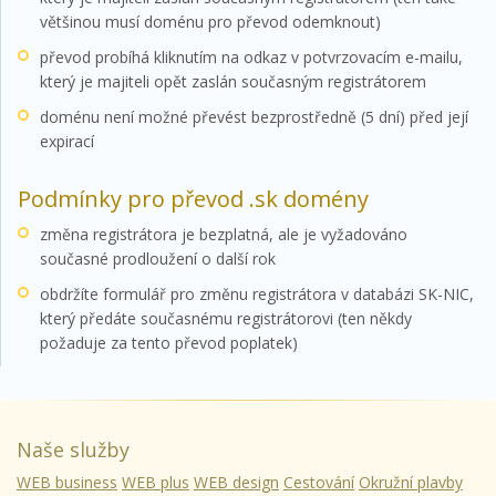
většinou musí doménu pro převod odemknout)
převod probíhá kliknutím na odkaz v potvrzovacím e-mailu,
který je majiteli opět zaslán současným registrátorem
doménu není možné převést bezprostředně (5 dní) před její
expirací
Podmínky pro převod .sk domény
změna registrátora je bezplatná, ale je vyžadováno
současné prodloužení o další rok
obdržíte formulář pro změnu registrátora v databázi SK-NIC,
který předáte současnému registrátorovi (ten někdy
požaduje za tento převod poplatek)
Naše služby
WEB business
WEB plus
WEB design
Cestování
Okružní plavby