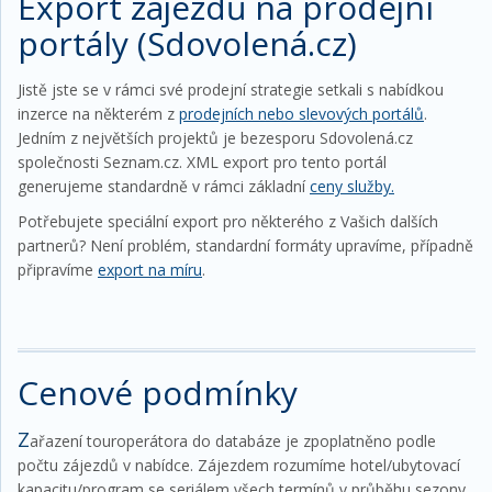
Export zájezdů na prodejní
portály (Sdovolená.cz)
Jistě jste se v rámci své prodejní strategie setkali s nabídkou
inzerce na některém z
prodejních nebo slevových portálů
.
Jedním z největších projektů je bezesporu Sdovolená.cz
společnosti Seznam.cz. XML export pro tento portál
generujeme standardně v rámci základní
ceny služby.
Potřebujete speciální export pro některého z Vašich dalších
partnerů? Není problém, standardní formáty upravíme, případně
připravíme
export na míru
.
Cenové podmínky
Z
ařazení touroperátora do databáze je zpoplatněno podle
počtu zájezdů v nabídce. Zájezdem rozumíme hotel/ubytovací
kapacitu/program se seriálem všech termínů v průběhu sezony.