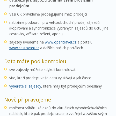
databáze je k dispozici
zdarma
všem provizním
prodejcům
Vaši CK pravidelně propagujeme mezi prodejci
nabízíme podporu i pro velkoobchodní prodej zájezdů
(kopírování a synchronizace vybraných zájezdů do účtu jiné
cestovky, affiliate řešení, apod.)
zájezdy uvedeme na
www.opentravel.cz
a portálu
www.cestovani.cz
a dalších našich portálech
Data máte pod kontrolou
své zájezdy můžete kdykoli kontrolovat
víte, kteří prodejci Vaše data využívají a jak často
vyberete si zájezdy
, které mají být prodejcům odeslány
Nově připravujeme
možnost výběru zájezdů do aktuálních výhodných/akčních
nabídek, které pak prodejci snadno zveřejní a zašlou svým