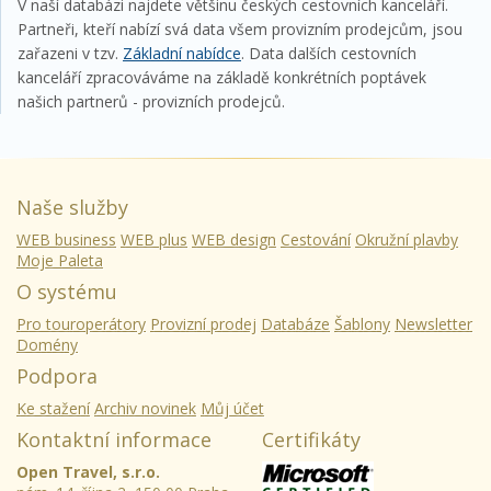
V naší databázi najdete většinu českých cestovních kanceláří.
Partneři, kteří nabízí svá data všem provizním prodejcům, jsou
zařazeni v tzv.
Základní nabídce
. Data dalších cestovních
kanceláří zpracováváme na základě konkrétních poptávek
našich partnerů - provizních prodejců.
Naše služby
WEB business
WEB plus
WEB design
Cestování
Okružní plavby
Moje Paleta
O systému
Pro touroperátory
Provizní prodej
Databáze
Šablony
Newsletter
Domény
Podpora
Ke stažení
Archiv novinek
Můj účet
Kontaktní informace
Certifikáty
Open Travel, s.r.o.