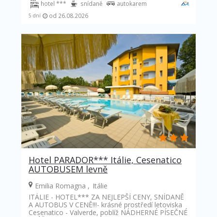
hotel ***
snídaně
autokarem
od 26.08.2026
5 dní
Hotel PARADOR*** Itálie, Cesenatico
AUTOBUSEM levně
Emilia Romagna
Itálie
ITÁLIE - HOTEL*** ZA NEJLEPŠÍ CENY, SNÍDANĚ
A AUTOBUS V CENĚ!!!- krásné prostředí letoviska
Cesenatico - Valverde, poblíž NÁDHERNÉ PÍSEČNÉ