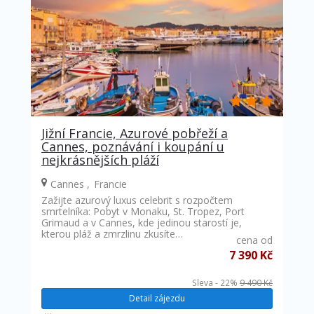
Jižní Francie, Azurové pobřeží a
Cannes, poznávání i koupání u
nejkrásnějších pláží
Cannes
Francie
Zažijte azurový luxus celebrit s rozpočtem
smrtelníka: Pobyt v Monaku, St. Tropez, Port
Grimaud a v Cannes, kde jedinou starostí je,
kterou pláž a zmrzlinu zkusíte…
cena od
7 390 Kč
Sleva - 22%
9 490 Kč
Detail zájezdu