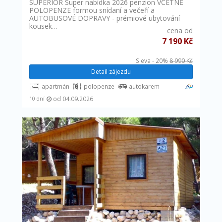
SUPERIOR Super nabídka 2026 penzion VČETNĚ
POLOPENZE formou snídaní a večeří a
AUTOBUSOVÉ DOPRAVY - prémiové ubytování
kousek…
cena od
7 190 Kč
Sleva - 20%
8 990 Kč
Detail zájezdu
apartmán
polopenze
autokarem
od 04.09.2026
10 dní