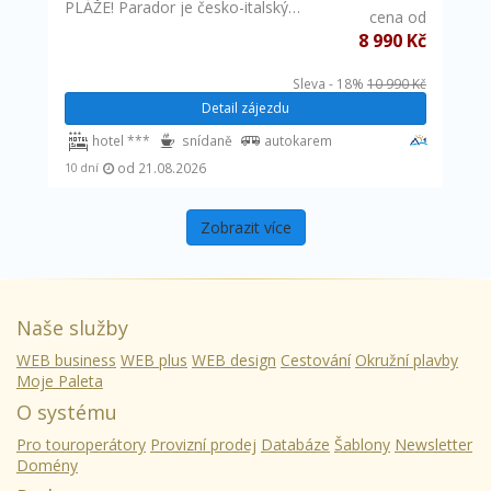
PLÁŽE! Parador je česko-italský…
cena od
8 990 Kč
Sleva - 18%
10 990 Kč
Detail zájezdu
hotel ***
snídaně
autokarem
od 21.08.2026
10 dní
Zobrazit více
Naše služby
WEB business
WEB plus
WEB design
Cestování
Okružní plavby
Moje Paleta
O systému
Pro touroperátory
Provizní prodej
Databáze
Šablony
Newsletter
Domény