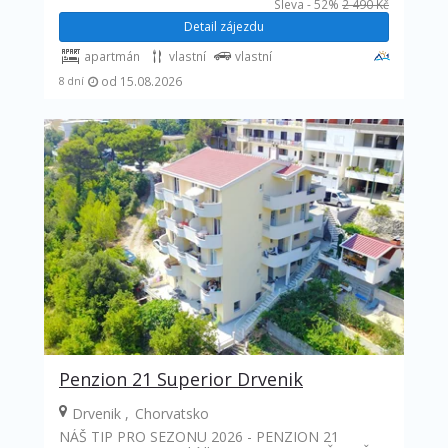
Sleva - 52%
2 490 Kč
Detail zájezdu
apartmán
vlastní
vlastní
od 15.08.2026
8 dní
Penzion 21 Superior Drvenik
Drvenik
Chorvatsko
NÁŠ TIP PRO SEZONU 2026 - PENZION 21