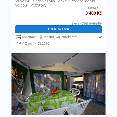
letovisku je pro Vás vila Tonka v Podace ideální
volbou! . Pobytový…
cena od
3 480 Kč
Sleva - 36%
5 480 Kč
Detail zájezdu
apartmán
vlastní
autokarem
od 14.08.2026
10 dní