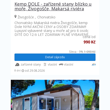
Kemp DOLE - zařízené stany blízko u
moře, Živogošče, Makarsá riviéra
Živogošće
Chorvatsko
Chorvatsko Makarská riviéra Živogošče, kemp
Dole NYNÍ AKČNÍ CENY a OSOBY ZDARMA!!!
Luxusní vybavené stany u moře až pro 6 osob:
DÍTĚ DO 12-ti LET ZDARMA! PLNĚ VYBAVENÉ,…
cena od
990 Kč
Sleva - 9%
1 090 Kč
Detail zájezdu
zařízené stany
vlastní
vlastní
od 29.08.2026
8 dní