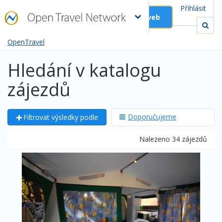
Přihlásit
Založit web
OpenTravel
Hledání v katalogu
zájezdů
Doporučujeme
Filtrovat výsledky podle
Nalezeno 34 zájezdů