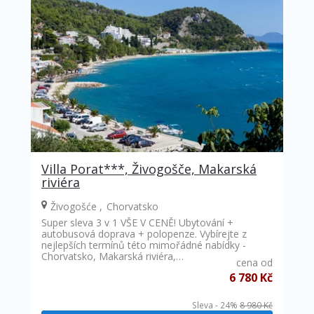
Villa Porat***, Živogošče, Makarská
riviéra
Živogošće
Chorvatsko
Super sleva 3 v 1 VŠE V CENĚ! Ubytování +
autobusová doprava + polopenze. Vybírejte z
nejlepších termínů této mimořádné nabídky -
Chorvatsko, Makarská riviéra,…
cena od
6 780 Kč
Sleva - 24%
8 980 Kč