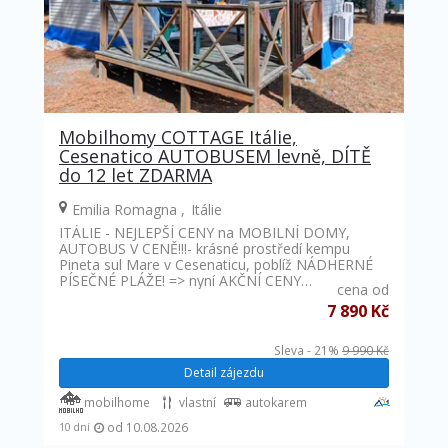
Mobilhomy COTTAGE Itálie,
Cesenatico AUTOBUSEM levně, DÍTĚ
do 12 let ZDARMA
Emilia Romagna
Itálie
ITÁLIE - NEJLEPŠÍ CENY na MOBILNÍ DOMY,
AUTOBUS V CENĚ!!!- krásné prostředí kempu
Pineta sul Mare v Cesenaticu, poblíž NÁDHERNÉ
PÍSEČNÉ PLÁŽE! => nyní AKČNÍ CENY…
cena od
7 890 Kč
Sleva - 21%
9 990 Kč
Detail zájezdu
mobilhome
vlastní
autokarem
od 10.08.2026
10 dní