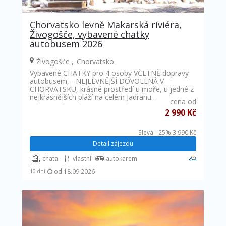
Chorvatsko levně Makarská riviéra,
Živogošče, vybavené chatky
autobusem 2026
Živogošće
Chorvatsko
Vybavené CHATKY pro 4 osoby VČETNĚ dopravy
autobusem, - NEJLEVNĚJŠÍ DOVOLENÁ V
CHORVATSKU, krásné prostředí u moře, u jedné z
nejkrásnějších pláží na celém Jadranu…
cena od
2 990 Kč
Sleva - 25%
3 990 Kč
Detail zájezdu
chata
vlastní
autokarem
od 18.09.2026
10 dní