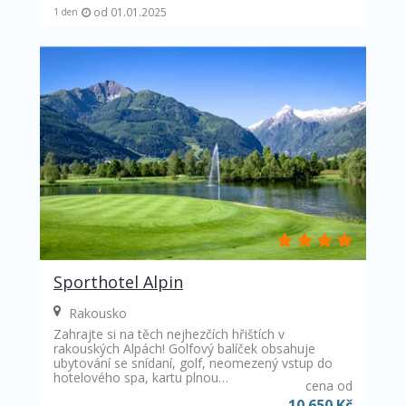
od 01.01.2025
1 den
Sporthotel Alpin
Rakousko
Zahrajte si na těch nejhezčích hřištích v
rakouských Alpách! Golfový balíček obsahuje
ubytování se snídaní, golf, neomezený vstup do
hotelového spa, kartu plnou…
cena od
10 650 Kč