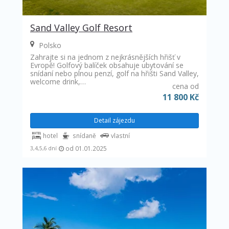
Sand Valley Golf Resort
Polsko
Zahrajte si na jednom z nejkrásnějších hřišť v
Evropě! Golfový balíček obsahuje ubytování se
snídaní nebo plnou penzí, golf na hřišti Sand Valley,
welcome drink,…
cena od
11 800 Kč
Detail zájezdu
hotel
snídaně
vlastní
od 01.01.2025
3,4,5,6 dní