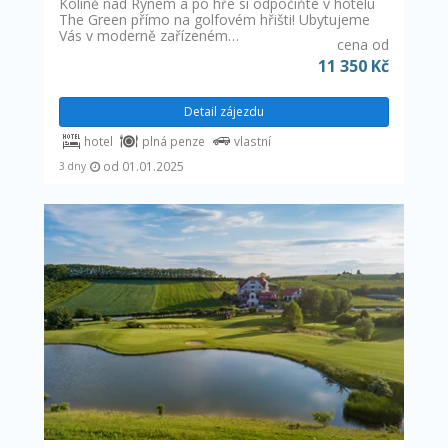
Kolíně nad Rýnem a po hře si odpočiňte v hotelu
The Green přímo na golfovém hřišti! Ubytujeme
Vás v moderně zařízeném…
cena od
11 350 Kč
Detail zájezdu
hotel
plná penze
vlastní
od 01.01.2025
3 dny