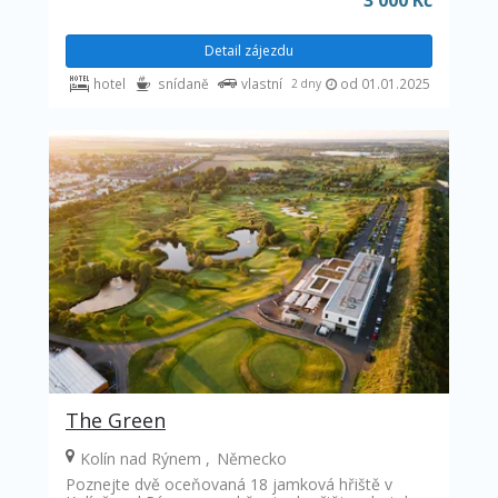
3 000 Kč
Detail zájezdu
hotel
snídaně
vlastní
od 01.01.2025
2 dny
The Green
Kolín nad Rýnem
Německo
Poznejte dvě oceňovaná 18 jamková hřiště v