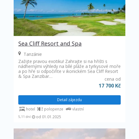
Sea Cliff Resort and Spa
Tanzánie
Zažijte pravou exotiku! Zahrajte si na hřišti s
nádhernými výhledy na bílé pláže a tyrkysové moře
a po hře si odpočiňte v ikonickém Sea Cliff Resort
& Spa Zanzibar…
cena od
17 700 Kč
Detail zájezdu
hotel
polopenze
vlastní
od 01.01.2025
5,11 dní