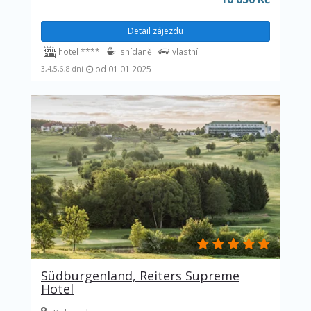
Detail zájezdu
hotel ****
snídaně
vlastní
od 01.01.2025
3,4,5,6,8 dní
Südburgenland, Reiters Supreme
Hotel