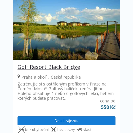
Golf Resort Black Bridge
Praha a okolí
Česká republika
Zatrénujte si s ostříleným profíkem v Praze na
Černém Mostě! Golfový balíček trenéra Jiřího
Holého obsahuje 1 nebo 6 golfových lekcí, během
kterých budete pracovat…
cena od
550 Kč
Detail zájezdu
bez ubytování
bez stravy
vlastní