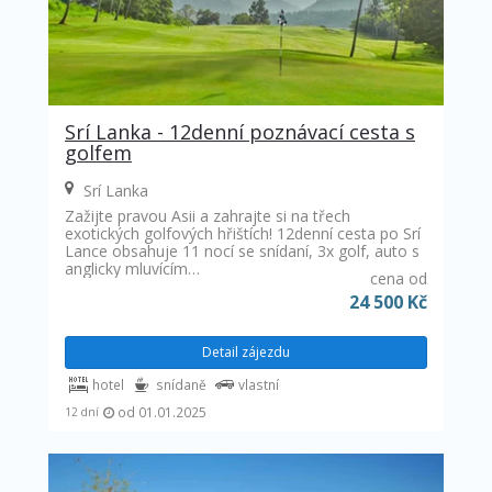
Srí Lanka - 12denní poznávací cesta s
golfem
Srí Lanka
Zažijte pravou Asii a zahrajte si na třech
exotických golfových hřištích! 12denní cesta po Srí
Lance obsahuje 11 nocí se snídaní, 3x golf, auto s
anglicky mluvícím…
cena od
24 500 Kč
Detail zájezdu
hotel
snídaně
vlastní
od 01.01.2025
12 dní