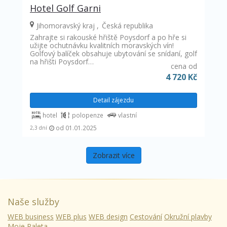
Hotel Golf Garni
Jihomoravský kraj
Česká republika
Zahrajte si rakouské hřiště Poysdorf a po hře si
užijte ochutnávku kvalitních moravských vín!
Golfový balíček obsahuje ubytování se snídaní, golf
na hřišti Poysdorf…
cena od
4 720 Kč
Detail zájezdu
hotel
polopenze
vlastní
od 01.01.2025
2,3 dní
Zobrazit více
Naše služby
WEB business
WEB plus
WEB design
Cestování
Okružní plavby
Moje Paleta