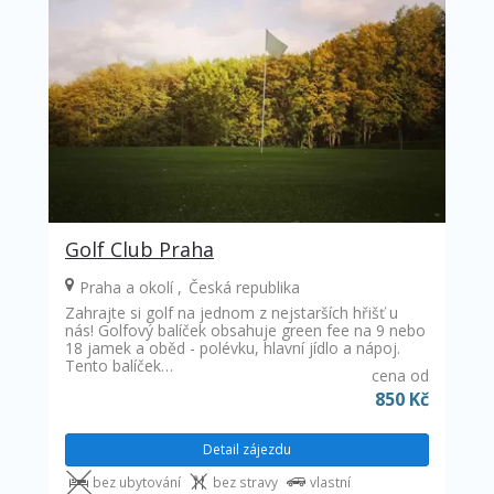
Golf Club Praha
Praha a okolí
Česká republika
Zahrajte si golf na jednom z nejstarších hřišť u
nás! Golfový balíček obsahuje green fee na 9 nebo
18 jamek a oběd - polévku, hlavní jídlo a nápoj.
Tento balíček…
cena od
850 Kč
Detail zájezdu
bez ubytování
bez stravy
vlastní