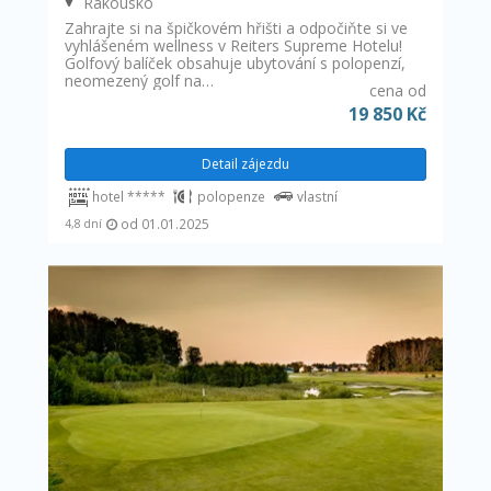
Rakousko
Zahrajte si na špičkovém hřišti a odpočiňte si ve
vyhlášeném wellness v Reiters Supreme Hotelu!
Golfový balíček obsahuje ubytování s polopenzí,
neomezený golf na…
cena od
19 850 Kč
Detail zájezdu
hotel *****
polopenze
vlastní
od 01.01.2025
4,8 dní