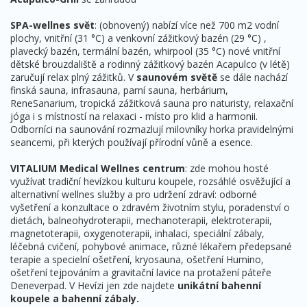
SPA-wellnes svět
: (obnovený) nabízí více než 700 m2 vodní
plochy, vnitřní (31 °C) a venkovní zážitkový bazén (29 °C) ,
plavecký bazén, termální bazén, whirpool (35 °C) nové vnitřní
dětské brouzdaliště a rodinný zážitkový bazén Acapulco (v létě)
zaručují relax plný zážitků. V
saunovém světě
se dále nachází
finská sauna, infrasauna, parní sauna, herbárium,
ReneSanarium, tropická zážitková sauna pro naturisty, relaxační
jóga i s místností na relaxaci - místo pro klid a harmonii.
Odborníci na saunování rozmazlují milovníky horka pravidelnými
seancemi, při kterých používají přírodní vůně a esence.
VITALIUM Medical Wellnes centrum
: zde mohou hosté
využívat tradiční hevízkou kulturu koupele, rozsáhlé osvěžující a
alternativní wellnes služby a pro udržení zdraví: odborné
vyšetření a konzultace o zdravém životním stylu, poradenství o
dietách, balneohydroterapii, mechanoterapii, elektroterapii,
magnetoterapii, oxygenoterapii, inhalaci, speciální zábaly,
léčebná cvičení, pohybové animace, různé lékařem předepsané
terapie a specielní ošetření, kryosauna, ošetření Humino,
ošetření tejpováním a gravitační lavice na protažení páteře
Deneverpad. V Hevízi jen zde najdete
unikátní bahenní
koupele a bahenní zábaly.