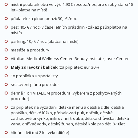
místní poplatek obci ve výši 1,90 € /osoba/noc, pro osoby starší 18
let - platba na místě
příplatek za plnou penzi: 30,- € /noc
pes: 40,- € / noc (v čase letních prázdnin - zákaz psů)(platba na
místě)
parking: 10,- € / noc (platba na místě)
masáže a procedury
Vitalium Medical Wellness Center, Beauty Institute, laser Center
Malý zdravotní balíček
(za příplatek: eur 30,-):
1x prohlídka u specialisty
sestavení plánu procedur
denně 1 x 1 VITALIUM procedura (výběrem z poskytovaných
procedur)
za příplatek na vyžádání: dětské menu a dětská židle, dětská
postýlka, dětské lůžko, přebalovací pult, nočník, dětské
záchodové prkýnko, mikrovlnní trouba, dětská chůvička, dětská
vana, ohřívač vody, dětský župan, dětské kolo pro děti 8-10let
hlídání dětí (od 2 let věku dítěte)