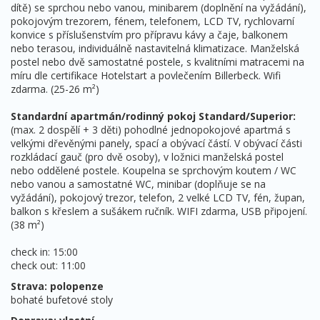
dítě) se sprchou nebo vanou, minibarem (doplnění na vyžádání),
pokojovým trezorem, fénem, ​​telefonem, LCD TV, rychlovarní
konvice s příslušenstvím pro přípravu kávy a čaje, balkonem
nebo terasou, individuálně nastavitelná klimatizace. Manželská
postel nebo dvě samostatné postele, s kvalitními matracemi na
míru dle certifikace Hotelstart a povlečením Billerbeck. Wifi
zdarma. (25-26 m²)
Standardní apartmán/rodinný pokoj Standard/Superior:
(max. 2 dospělí + 3 děti) pohodlné jednopokojové apartmá s
velkými dřevěnými panely, spací a obývací částí. V obývací části
rozkládací gauč (pro dvě osoby), v ložnici manželská postel
nebo oddělené postele. Koupelna se sprchovým koutem / WC
nebo vanou a samostatné WC, minibar (doplňuje se na
vyžádání), pokojový trezor, telefon, 2 velké LCD TV, fén, župan,
balkon s křeslem a sušákem ručník. WIFI zdarma, USB připojení.
(38 m²)
check in: 15:00
check out: 11:00
Strava: polopenze
bohaté bufetové stoly