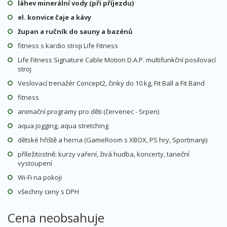
láhev minerální vody (při příjezdu)
el. konvice čaje a kávy
župan a ručník do sauny a bazénů
fitness s kardio stroji Life Fitness
Life Fitness Signature Cable Motion D.A.P. multifunkční posilovací
stroj
Veslovací trenažér Concept2, činky do 10 kg, Fit Ball a Fit Band
fitness
animační programy pro děti (červenec - Srpen)
aqua jogging, aqua stretching
dětské hřiště a herna (GameRoom s XBOX, PS hry, Sportmanji)
příležitostně: kurzy vaření, živá hudba, koncerty, taneční
vystoupení
Wi-Fi na pokoji
všechny ceny s DPH
Cena neobsahuje