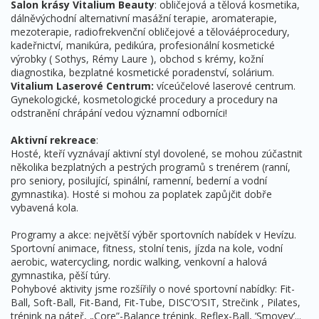
Salon krásy Vitalium Beauty
: obličejová a tělová kosmetika,
dálněvýchodní alternativní masážní terapie, aromaterapie,
mezoterapie, radiofrekvenční obličejové a tělováéprocedury,
kadeřnictví, manikúra, pedikúra, profesionální kosmetické
výrobky ( Sothys, Rémy Laure ), obchod s krémy, kožní
diagnostika, bezplatné kosmetické poradenství, solárium.
Vitalium Laserové Centrum:
víceúčelové laserové centrum.
Gynekologické, kosmetologické procedury a procedury na
odstranění chrápání vedou významní odborníci!
Aktivní rekreace
:
Hosté, kteří vyznávají aktivní styl dovolené, se mohou zúčastnit
několika bezplatných a pestrých programů s trenérem (ranní,
pro seniory, posilující, spinální, ramenní, bederní a vodní
gymnastika). Hosté si mohou za poplatek zapůjčit dobře
vybavená kola.
Programy a akce: největší výběr sportovních nabídek v Hevízu.
Sportovní animace, fitness, stolní tenis, jízda na kole, vodní
aerobic, watercycling, nordic walking, venkovní a halová
gymnastika, pěší túry.
Pohybové aktivity jsme rozšířily o nové sportovní nabídky: Fit-
Ball, Soft-Ball, Fit-Band, Fit-Tube, DISC’O’SIT, Strečink , Pilates,
trénink na páteř, „Core”-Balance trénink, Reflex-Ball, ’Smovey’...