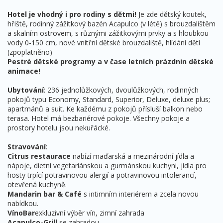
Hotel je vhodný i pro rodiny s dětmi!
Je zde dětský koutek,
hřiště, rodinný zážitkový bazén Acapulco (v létě) s brouzdalištěm
a skalním ostrovem, s různými zážitkovými prvky a s hloubkou
vody 0-150 cm, nové vnitřní dětské brouzdaliště, hlídání dětí
(zpoplatněno)
Pestré dětské programy a v čase letních prázdnin dětské
animace!
Ubytování
: 236 jednolůžkových, dvoulůžkových, rodinných
pokojů typu Economy, Standard, Superior, Deluxe, deluxe plus;
apartmánů a suit. Ke každému z pokojů přísluší balkon nebo
terasa. Hotel má bezbariérové pokoje. Všechny pokoje a
prostory hotelu jsou nekuřácké.
Stravování
:
Citrus restaurace
nabízí maďarská a mezinárodní jídla a
nápoje, dietní vegetariánskou a gurmánskou kuchyni, jídla pro
hosty trpící potravinovou alergií a potravinovou intolerancí,
otevřená kuchyně.
Mandarin bar & Café
s intimním interiérem a zcela novou
nabídkou.
VínoBar
exkluzivní výběr vín, zimní zahrada
Acapulco-Grill
se zahradou