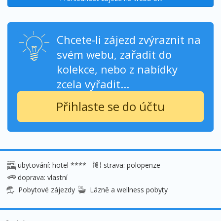
Chcete-li zájezd zvýraznit na
svém webu, zařadit do
kolekce, nebo z nabídky
zcela vyřadit...
Přihlaste se do účtu
ubytování: hotel ****
strava: polopenze
doprava: vlastní
Pobytové zájezdy
Lázně a wellness pobyty