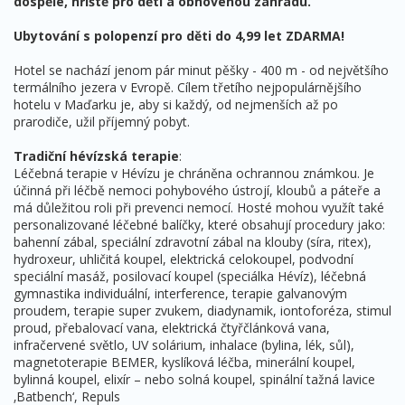
dospělé, hřiště pro děti a obnovenou zahradu.
Ubytování s polopenzí pro děti do 4,99 let ZDARMA!
Hotel se nachází jenom pár minut pěšky - 400 m - od největšího
termálního jezera v Evropě. Cílem třetího nejpopulárnějšího
hotelu v Maďarku je, aby si každý, od nejmenších až po
prarodiče, užil příjemný pobyt.
Tradiční hévízská terapie
:
Léčebná terapie v Hévízu je chráněna ochrannou známkou. Je
účinná při léčbě nemoci pohybového ústrojí, kloubů a páteře a
má důležitou roli při prevenci nemocí. Hosté mohou využít také
personalizované léčebné balíčky, které obsahují procedury jako:
bahenní zábal, speciální zdravotní zábal na klouby (síra, ritex),
hydroxeur, uhličitá koupel, elektrická celokoupel, podvodní
speciální masáž, posilovací koupel (speciálka Hévíz), léčebná
gymnastika individuální, interference, terapie galvanovým
proudem, terapie super zvukem, diadynamik, iontoforéza, stimul
proud, přebalovací vana, elektrická čtyřčlánková vana,
infračervené světlo, UV solárium, inhalace (bylina, lék, sůl),
magnetoterapie BEMER, kyslíková léčba, minerální koupel,
bylinná koupel, elixír – nebo solná koupel, spinální tažná lavice
‚Batbench‘, Repuls