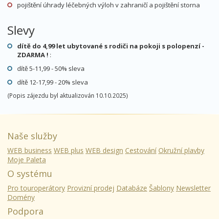
pojištění úhrady léčebných výloh v zahraničí a pojištění storna
Slevy
dítě do 4,99 let ubytované s rodiči na pokoji s polopenzí -
ZDARMA !
:
dítě 5-11,99 - 50% sleva
dítě 12-17,99 - 20% sleva
(Popis zájezdu byl aktualizován 10.10.2025)
Naše služby
WEB business
WEB plus
WEB design
Cestování
Okružní plavby
Moje Paleta
O systému
Pro touroperátory
Provizní prodej
Databáze
Šablony
Newsletter
Domény
Podpora