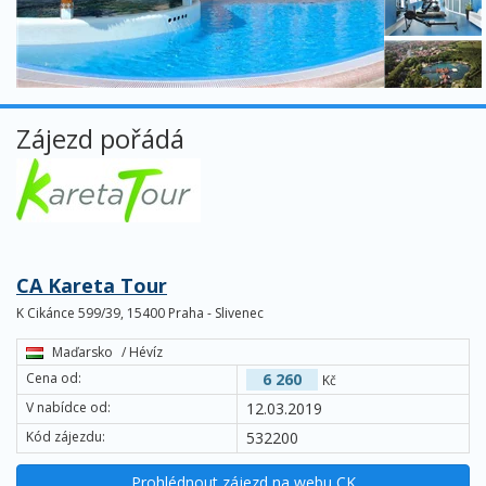
Zájezd pořádá
CA Kareta Tour
K Cikánce 599/39, 15400 Praha - Slivenec
Maďarsko
/ Hévíz
Cena od:
6 260
Kč
V nabídce od:
12.03.2019
Kód zájezdu:
532200
Prohlédnout zájezd na webu CK