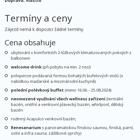
Doprava: vlastní
Termíny a ceny
Zájezd nemá k dispozici žádné termíny.
Cena obsahuje
ubytování v komfortních 2-lůžkových klimatizovaných pokojích s
balkonem
welcome drink
(při pobytu na min. 2 noci)
polopenze podávaná formou bohatých bufetových stolů (s
nabídkou maďarské a mezinárodní kuchyně)
polední polévkový buffet
(mimo 16.06. - 25.08.2024)
neomezené využívání všech wellness zařízení
(termální
bazén, vnitřní a venkovní plavecký bazén, whirlpool, dětský
bazén
rodinný Acapulco venkovní bazén;
Renesanarium
s panoramatickou finskou saunou, finská, parní,
solní a infra sauna; zážitkové sprchy)