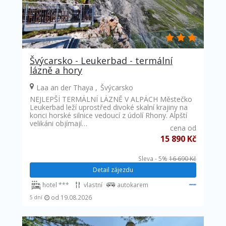
Švýcarsko - Leukerbad - termální
lázně a hory
Laa an der Thaya
Švýcarsko
NEJLEPŠÍ TERMÁLNÍ LÁZNĚ V ALPÁCH Městečko
Leukerbad leží uprostřed divoké skalní krajiny na
konci horské silnice vedoucí z údolí Rhony. Alpští
velikáni objímají…
cena od
15 890 Kč
Sleva - 5%
16 690 Kč
Detail zájezdu
hotel ***
vlastní
autokarem
od 19.08.2026
5 dní