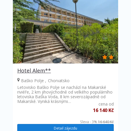
Hotel Alem**
Baško Polje
Chorvatsko
Letovisko Baško Polje se nachází na Makarské
riviéře, 2 km jihovýchodně od velkého populárního
letoviska Baška Voda, 8 km severozápadně od
Makarské. Vyniká krásnými…
cena od
16 140 Kč
Sleva - 3%
16 640 Kč
Detail zájezdu