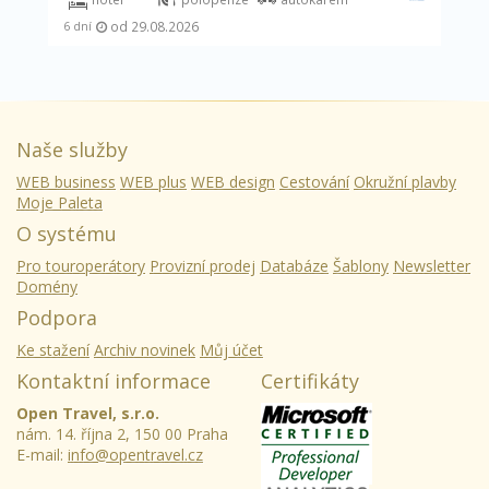
od 29.08.2026
6 dní
Naše služby
WEB business
WEB plus
WEB design
Cestování
Okružní plavby
Moje Paleta
O systému
Pro touroperátory
Provizní prodej
Databáze
Šablony
Newsletter
Domény
Podpora
Ke stažení
Archiv novinek
Můj účet
Kontaktní informace
Certifikáty
Open Travel, s.r.o.
nám. 14. října 2, 150 00 Praha
E-mail:
info@opentravel.cz