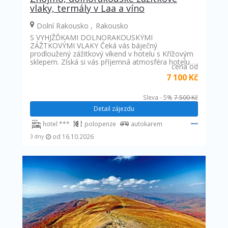
vlaky, termály v Laa a víno
Dolní Rakousko
Rakousko
S VYHJŽĎKAMI DOLNORAKOUSKÝMI
ZÁŽTKOVÝMI VLAKY Čeká vás báječný
prodloužený zážitkový víkend v hotelu s Křížovým
sklepem. Získá si vás příjemná atmosféra hotelu…
cena od
7 100 Kč
Sleva - 5%
7 500 Kč
Detail zájezdu
hotel ***
polopenze
autokarem
od 16.10.2026
3 dny