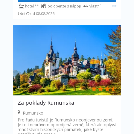
hotel **
polopenze s nápoji
vlastní
od 08.08.2026
8 dní
Za poklady Rumunska
Rumunsko
Pro řadu turistů je Rumunsko neobjevenou zemí.
Je to i neprávem opomíjená země, která ale oplývá
množstvím historických památek, jaké byste