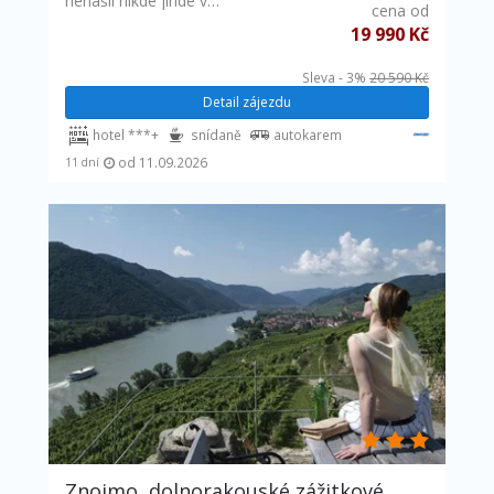
nenašli nikde jinde v…
cena od
19 990 Kč
Sleva - 3%
20 590 Kč
Detail zájezdu
hotel ***+
snídaně
autokarem
od 11.09.2026
11 dní
Znojmo, dolnorakouské zážitkové