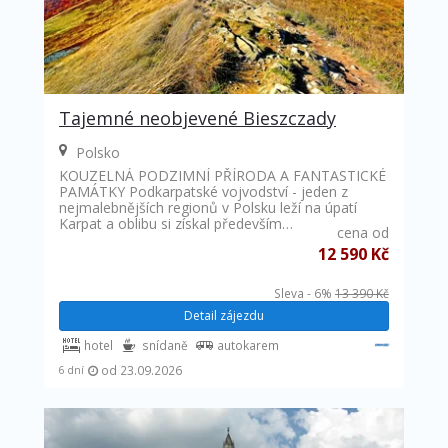
Tajemné neobjevené Bieszczady
Polsko
KOUZELNÁ PODZIMNÍ PŘÍRODA A FANTASTICKÉ
PAMÁTKY Podkarpatské vojvodství - jeden z
nejmalebnějších regionů v Polsku leží na úpatí
Karpat a oblibu si získal především…
cena od
12 590 Kč
Sleva - 6%
13 390 Kč
Detail zájezdu
hotel
snídaně
autokarem
od 23.09.2026
6 dní