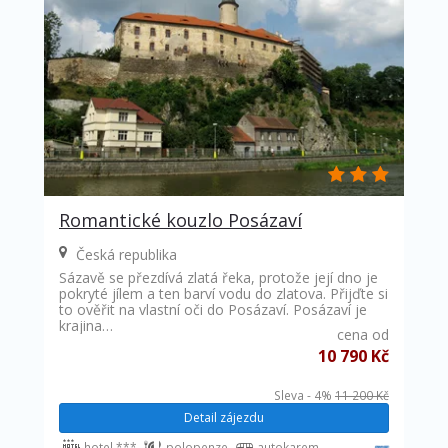
Romantické kouzlo Posázaví
Česká republika
Sázavě se přezdívá zlatá řeka, protože její dno je
pokryté jílem a ten barví vodu do zlatova. Přijďte si
to ověřit na vlastní oči do Posázaví. Posázaví je
krajina…
cena od
10 790 Kč
Sleva - 4%
11 200 Kč
Detail zájezdu
hotel ***
polopenze
autokarem