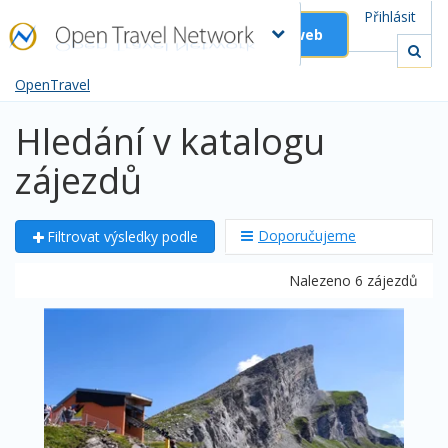
Přihlásit
Založit web
OpenTravel
Hledání v katalogu
zájezdů
Doporučujeme
Filtrovat výsledky podle
Nalezeno 6 zájezdů