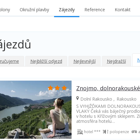
blony
Okružní plavby
Zájezdy
Reference
Kontakt
ájezdů
N
ručujeme
Nejbližší odjezd
Nejlevnější
Nejdražší
Znojmo, dolnorakouské z
Dolní Rakousko
Rakousko
S VYHJŽĎKAMI DOLNORAKOU
VLAKY Čeká vás báječný prodlo
v hotelu s Křížovým sklepem. Zí
atmosféra hotelu…
hotel ***
polopenze