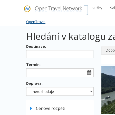
Služby
Ša
OpenTravel
Hledání v katalogu z
Destinace:
Dopo
co
hledáte
Termín:
Doprava:
Cenové rozpětí