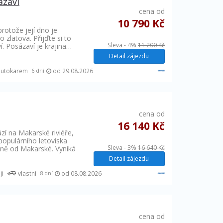
ázaví
cena od
10 790 Kč
protože její dno je
o zlatova. Přijďte si to
Sleva - 4%
11 200 Kč
í. Posázaví je krajina…
Detail zájezdu
autokarem
od 29.08.2026
6 dní
cena od
16 140 Kč
zí na Makarské riviéře,
opulárního letoviska
Sleva - 3%
16 640 Kč
ně od Makarské. Vyniká
Detail zájezdu
ji
vlastní
od 08.08.2026
8 dní
cena od