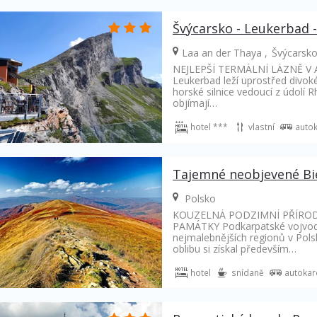
Švýcarsko - Leukerbad -
Laa an der Thaya
Švýcarsk
NEJLEPŠÍ TERMÁLNÍ LÁZNĚ V
Leukerbad leží uprostřed divoké
horské silnice vedoucí z údolí Rh
objímají…
hotel ***
vlastní
auto
Tajemné neobjevené Bi
Polsko
KOUZELNÁ PODZIMNÍ PŘÍROD
PAMÁTKY Podkarpatské vojvods
nejmalebnějších regionů v Polsk
oblibu si získal především…
hotel
snídaně
autoka