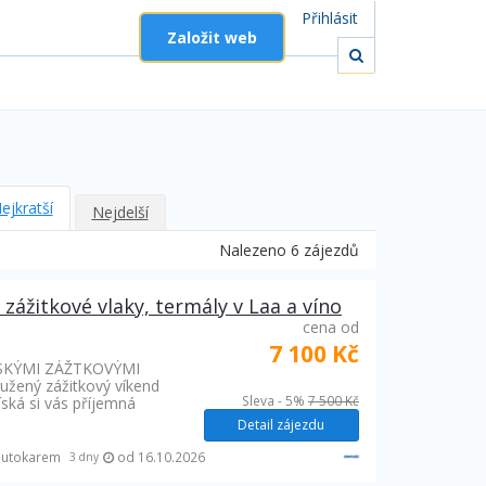
Přihlásit
Založit web
ejkratší
Nejdelší
Nalezeno 6 zájezdů
ážitkové vlaky, termály v Laa a víno
cena od
7 100 Kč
SKÝMI ZÁŽTKOVÝMI
užený zážitkový víkend
Sleva - 5%
7 500 Kč
ská si vás příjemná
Detail zájezdu
autokarem
od 16.10.2026
3 dny