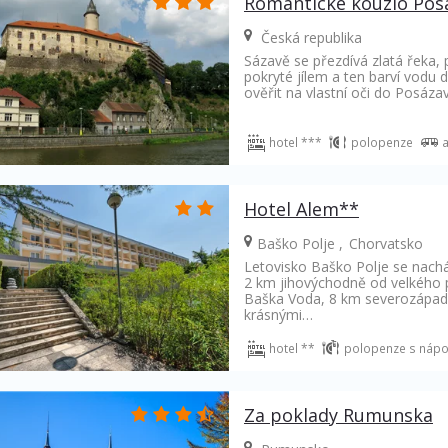
Romantické kouzlo Pos
Česká republika
Sázavě se přezdívá zlatá řeka, 
pokryté jílem a ten barví vodu d
ověřit na vlastní oči do Posázav
hotel ***
polopenze
Hotel Alem**
Baško Polje
Chorvatsko
Letovisko Baško Polje se nachá
2 km jihovýchodně od velkého p
Baška Voda, 8 km severozápad
krásnými…
hotel **
polopenze s nápo
Za poklady Rumunska