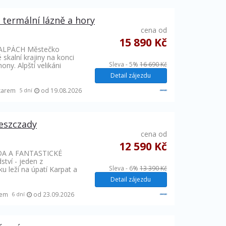
 termální lázně a hory
cena od
o
15 890 Kč
 ALPÁCH Městečko
 skalní krajiny na konci
Sleva - 5%
16 690 Kč
ony. Alpští velikáni
Detail zájezdu
karem
od 19.08.2026
5 dní
eszczady
cena od
12 590 Kč
A A FANTASTICKÉ
tví - jeden z
Sleva - 6%
13 390 Kč
u leží na úpatí Karpat a
Detail zájezdu
rem
od 23.09.2026
6 dní