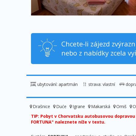
Chcete-li zájezd zvýraz
nebo z nabídky zcela vyř
ubytování: apartmán
strava: vlastní
dopr
Drašnice
Duće
Igrane
Makarská
Omiš
O
TIP: Pobyt v Chorvatsku autobusovou dopravou
FORTUNA" naleznete níže v textu.