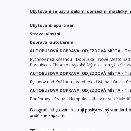
Ubytování se psy a dalšími domácími mazlíčky 
Ubytování: apartmán
Strava: vlastní
Doprava: autokarem
AUTOBUSOVÁ DOPRAVA: ODJEZDOVÁ MÍSTA - Tra
Rychnov nad Kněžnou - Dobruška - Nové Město nad Me
Pardubice - Chrudim - Vysoké Mýto - Litomyšl - Svitavy
AUTOBUSOVÁ DOPRAVA: ODJEZDOVÁ MÍSTA - Tra
Rychnov nad Kněžnou - Vamberk - Ústí nad Orlicí - Čes
AUTOBUSOVÁ DOPRAVA: ODJEZDOVÁ MÍSTA - Tra
Poděbrady - Praha - Humpolec - Jihlava - Velké Meziříčí
Fotografie ubytování ilustrují poskytovaný standard. 
přidělené kapacitě.