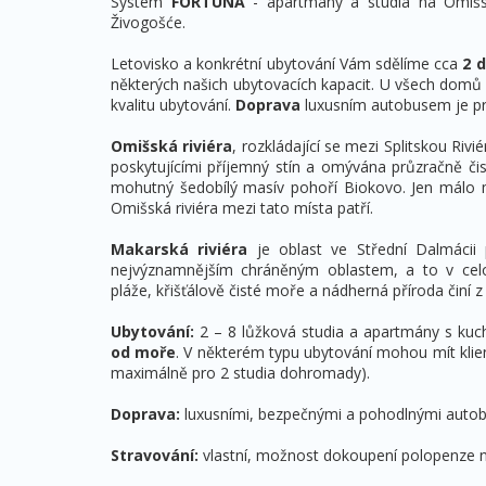
Systém
FORTUNA
- apartmány a studia na Omišsk
Živogošće.
Letovisko a konkrétní ubytování Vám sdělíme cca
2 
některých našich ubytovacích kapacit. U všech do
kvalitu ubytování.
Doprava
luxusním autobusem je pr
Omišská riviéra
, rozkládající se mezi Splitskou Ri
poskytujícími příjemný stín a omývána průzračně 
mohutný šedobílý masív pohoří Biokovo. Jen málo 
Omišská riviéra mezi tato místa patří.
Makarská riviéra
je oblast ve Střední Dalmácii
nejvýznamnějším chráněným oblastem, a to v celo
pláže, křišťálově čisté moře a nádherná příroda činí z 
Ubytování:
2 – 8 lůžková studia a apartmány s kuc
od moře
. V některém typu ubytování mohou mít klien
maximálně pro 2 studia dohromady).
Doprava:
luxusními, bezpečnými a pohodlnými autob
Stravování:
vlastní, možnost dokoupení polopenze n