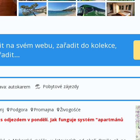
nit na svém webu, zařadit do kolekce,
adit...
Pobytové zájezdy
ava: autokarem
rij
Podgora
Promajna
Živogošće
 s odjezdem v pondělí. Jak funguje systém "apartmánů