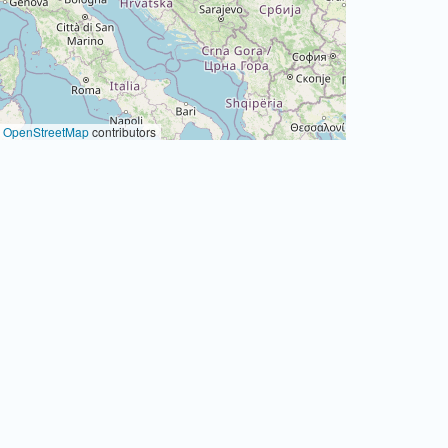
©
OpenStreetMap
contributors