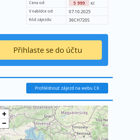
Cena od:
5 999
Kč
V nabídce od:
07.10.2025
Kód zájezdu:
36CH720S
Přihlaste se do účtu
Prohlédnout zájezd na webu CK
+
−