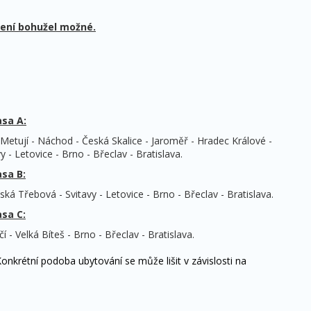
není bohužel možné.
sa A:
tují - Náchod - Česká Skalice - Jaroměř - Hradec Králové -
 - Letovice - Brno - Břeclav - Bratislava.
sa B:
ká Třebová - Svitavy - Letovice - Brno - Břeclav - Bratislava.
sa C:
 - Velká Bíteš - Brno - Břeclav - Bratislava.
Konkrétní podoba ubytování se může lišit v závislosti na