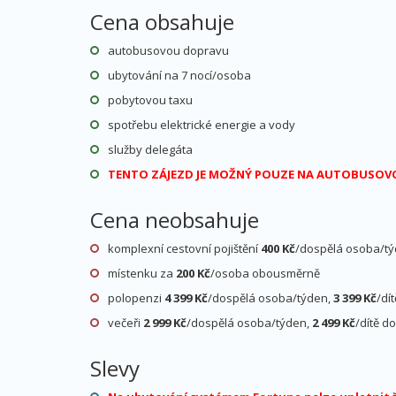
Cena obsahuje
autobusovou dopravu
ubytování na 7 nocí/osoba
pobytovou taxu
spotřebu elektrické energie a vody
služby delegáta
TENTO ZÁJEZD JE MOŽNÝ POUZE NA AUTOBUSOVOU
Cena neobsahuje
komplexní cestovní pojištění
400 Kč
/dospělá osoba/t
místenku za
200 Kč
/osoba obousměrně
polopenzi
4 399 Kč
/dospělá osoba/týden,
3 399 Kč
/dí
večeři
2 999 Kč
/dospělá osoba/týden,
2 499 Kč
/dítě d
Slevy