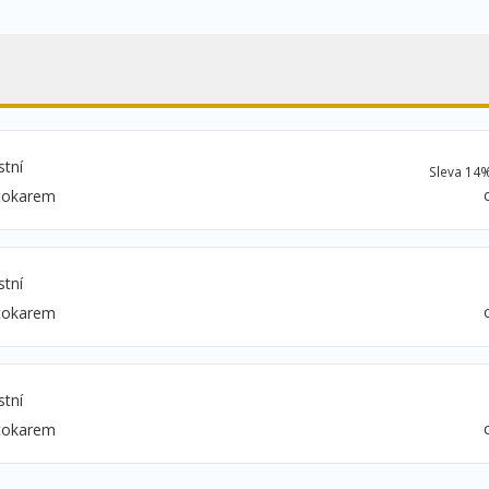
stní
Sleva 14
tokarem
stní
tokarem
stní
tokarem