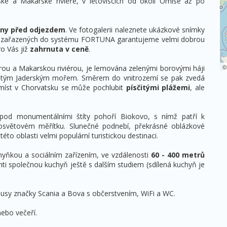
é a Makarské riviéře, v letoviscích od okolí Omiše až po
dny před odjezdem
. Ve fotogalerii naleznete ukázkové snímky
mů zařazených do systému FORTUNA garantujeme velmi dobrou
o Vás již
zahrnuta v ceně
.
viérou a Makarskou riviérou, je lemována zelenými borovými háji
čistým Jaderským mořem. Směrem do vnitrozemí se pak zvedá
míst v Chorvatsku se může pochlubit
písčitými plážemi
, ale
 pod monumentálními štíty pohoří Biokovo, s nímž patří k
světovém měřítku. Slunečné podnebí, překrásné oblázkové
této oblasti velmi populární turistickou destinaci.
hyňkou a sociálním zařízením, ve vzdálenosti
60 - 400 metrů
ti společnou kuchyň ještě s dalším studiem (sdílená kuchyň je
usy značky Scania a Bova s občerstvením, WiFi a WC.
ebo večeří.