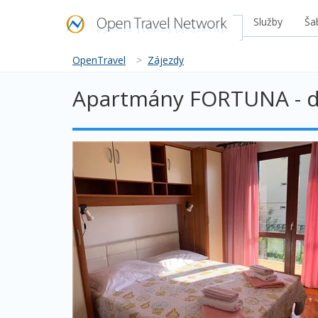
Služby
Ša
OpenTravel
>
Zájezdy
Apartmány FORTUNA - d