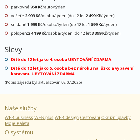
parkovné
950 Kč
/auto/týden
večeře
2 999 Kč
/osoba/týden (do 12 let
2 499 Kč
/týden)
12.09. - 19.09.26
vlastní
vlastní
snídaně
1 999 Kč
/osoba/týden (do 12 let
1 599 Kč
/týden)
sobota - sobota
polopenzi
4 199 Kč
/osoba/týden (do 12 let
3 399 Kč
/týden)
1 999 Kč
cena za 8 dní (7 nocí)
více na CK
Slevy
Dítě do 12 let jako 4. osoba UBYTOVÁNÍ ZDARMA.
19.09. - 26.09.26
vlastní
vlastní
Dítě do 12 let jako 5. osoba bez nároku na lůžko a vybavení
karavanu UBYTOVÁNÍ ZDARMA.
sobota - sobota
(Popis zájezdu byl aktualizován 02.07.2026)
1 999 Kč
cena za 8 dní (7 nocí)
více na CK
Naše služby
WEB business
WEB plus
WEB design
Cestování
Okružní plavby
Moje Paleta
O systému