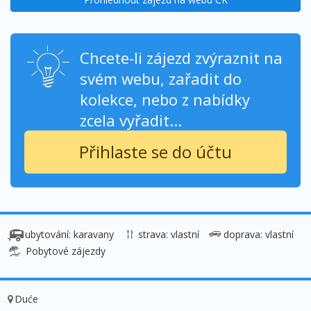
Chcete-li zájezd zvýraznit na
svém webu, zařadit do
kolekce, nebo z nabídky
zcela vyřadit...
Přihlaste se do účtu
ubytování: karavany
strava: vlastní
doprava: vlastní
Pobytové zájezdy
Duće