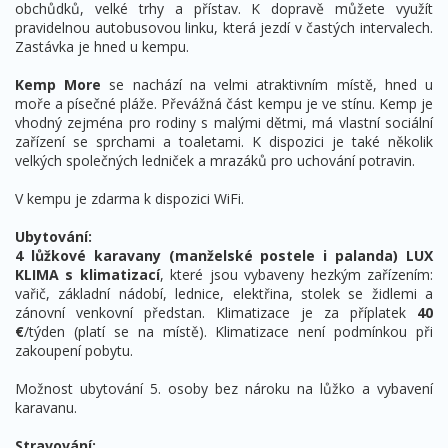
obchůdků, velké trhy a přístav. K dopravě můžete využít
pravidelnou autobusovou linku, která jezdí v častých intervalech.
Zastávka je hned u kempu.
Kemp More
se nachází na velmi atraktivním místě, hned u
moře a písečné pláže. Převážná část kempu je ve stínu. Kemp je
vhodný zejména pro rodiny s malými dětmi, má vlastní sociální
zařízení se sprchami a toaletami. K dispozici je také několik
velkých společných ledniček a mrazáků pro uchování potravin.
V kempu je zdarma k dispozici WiFi.
Ubytování:
4 lůžkové karavany (manželské postele i palanda) LUX
KLIMA s klimatizací
, které jsou vybaveny hezkým zařízením:
vařič, základní nádobí, lednice, elektřina, stolek se židlemi a
zánovní venkovní předstan. Klimatizace je za příplatek
40
€
/týden (platí se na místě). Klimatizace není podmínkou při
zakoupení pobytu.
Možnost ubytování 5. osoby bez nároku na lůžko a vybavení
karavanu.
Stravování: