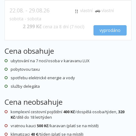
22.08. - 29.08.26
vlastní
vlastní
sobota - sobota
2 299 Kč
cena za 8 dní (7 nocí)
vyprodáno
Cena obsahuje
29.08. - 05.09.26
vlastní
vlastní
ubytování na 7 nocí/osoba v karavanu LUX
sobota - sobota
pobytovou taxu
2 299 Kč
cena za 8 dní (7 nocí)
více na CK
spotřebu elektrické energie a vody
služby delegáta
září 2026
Cena neobsahuje
05.09. - 12.09.26
komplexní cestovní pojištění
400 Kč
/dospělá osoba/týden,
320
vlastní
vlastní
Kč
/dítě do 18 let/týden
sobota - sobota
vratnou kauci
500 Kč
/karavan (platí se na místě)
2 199 Kč
cena za 8 dní (7 nocí)
více na CK
klimatizaci
40 €
/týden (platí se na místě)