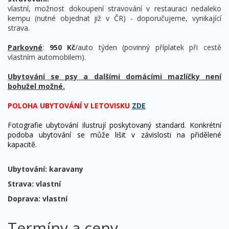
vlastní, možnost dokoupení stravování v restauraci nedaleko
kempu (nutné objednat již v ČR) - doporučujeme, vynikající
strava.
Parkovné
:
950 Kč
/auto týden (povinný příplatek při cestě
vlastním automobilem).
Ubytování se psy a dalšími domácími mazlíčky není
bohužel možné.
POLOHA UBYTOVÁNÍ V LETOVISKU
ZDE
Fotografie ubytování ilustrují poskytovaný standard. Konkrétní
podoba ubytování se může lišit v závislosti na přidělené
kapacitě.
Ubytování: karavany
Strava: vlastní
Doprava: vlastní
Termíny a ceny