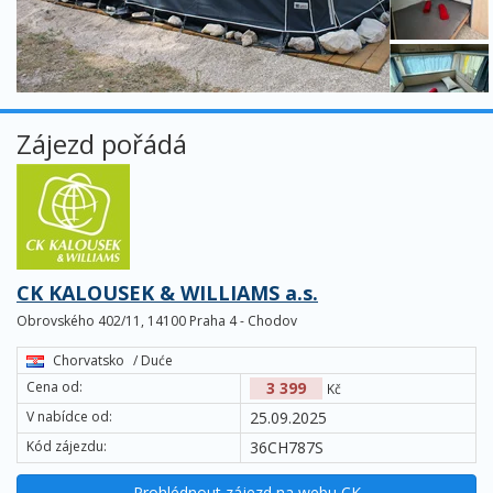
Zájezd pořádá
CK KALOUSEK & WILLIAMS a.s.
Obrovského 402/11, 14100 Praha 4 - Chodov
Chorvatsko
/ Duće
Cena od:
3 399
Kč
V nabídce od:
25.09.2025
Kód zájezdu:
36CH787S
Prohlédnout zájezd na webu CK