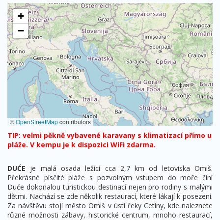
+
−
©
OpenStreetMap
contributors
TIP: velmi pěkně vybavené karavany s klimatizací přímo u
pláže. V kempu je k dispozici WiFi zdarma.
DUĆE
je malá osada ležící cca 2,7 km od letoviska Omiš.
Překrásné písčité pláže s pozvolným vstupem do moře činí
Duće dokonalou turistickou destinací nejen pro rodiny s malými
dětmi. Nachází se zde několik restaurací, které lákají k posezení.
Za návštěvu stojí město Omiš v ústí řeky Cetiny, kde naleznete
různé možnosti zábavy, historické centrum, mnoho restaurací,