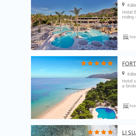
Itáli
Hotel B
rodiny 
hot
FORT
Itáli
Hotel s
a širok
hot
LI S