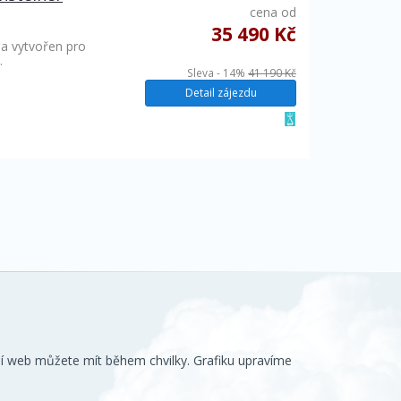
cena od
35 490 Kč
a vytvořen pro
…
Sleva - 14%
41 190 Kč
Detail zájezdu
ní web můžete mít během chvilky. Grafiku upravíme