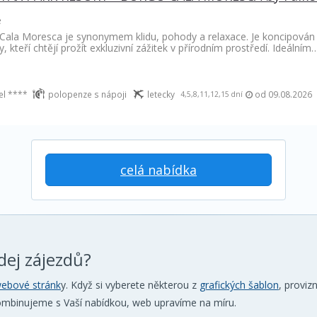
e
Cala Moresca je synonymem klidu, pohody a relaxace. Je koncipován 
, kteří chtějí prožít exkluzivní zážitek v přírodním prostředí. Ideálním
el ****
polopenze s nápoji
letecky
od 09.08.2026
4,5,8,11,12,15 dní
celá nabídka
dej zájezdů?
ebové stránk
y. Když si vyberete některou z
grafických šablon
, proviz
kombinujeme s Vaší nabídkou, web upravíme na míru.