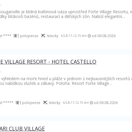
e
ouganville je klidná květinová oáza uprostřed Forte Village Resortu, id
díky blízkosti bazénů, restaurací a dětských zón. Nabízí elegantní…
el ****
polopenze
letecky
od 09.08.2026
4,5,8,11,12,15 dní
E VILLAGE RESORT - HOTEL CASTELLO
e
 výhledem na moře hned u pláže v jednom z nejluxusnějších resortů na 
ou nabídkou služeb a zábavy. Poloha: Resort Forte Village…
el *****
polopenze
letecky
od 09.08.2026
4,5,8,11,12,15 dní
UARI CLUB VILLAGE