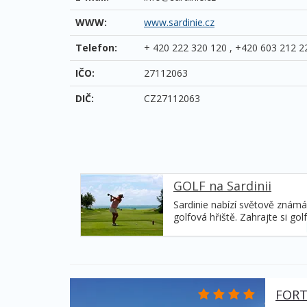
WWW:
www.sardinie.cz
Telefon:
+ 420 222 320 120 , +420 603 212 2
IČO:
27112063
DIČ:
CZ27112063
GOLF na Sardinii
Sardinie nabízí světově známá
golfová hřiště. Zahrajte si golf
na Sardinii, uprostřed nádher
přírody s úchvatnými výhledy.
FORT