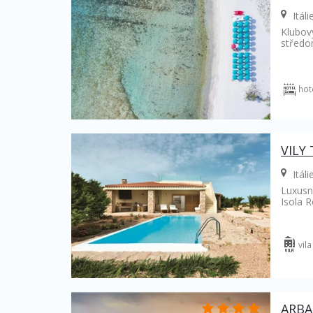
Itáli
Klubov
středo
hot
VILY
Itáli
Luxusní
Isola R
vila
ARBA