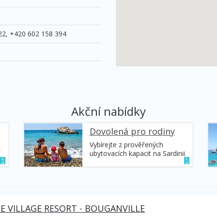
22, +420 602 158 394
Akční nabídky
Dovolená pro rodiny
Vybírejte z prověřených
ubytovacích kapacit na Sardinii
né
vhodných pro pohodovou
dovolenou v rodinném kruhu,
zvolte si z široké palety aktivit
a nabídek vhodných pro vás a
vaše děti.
E VILLAGE RESORT - BOUGANVILLE