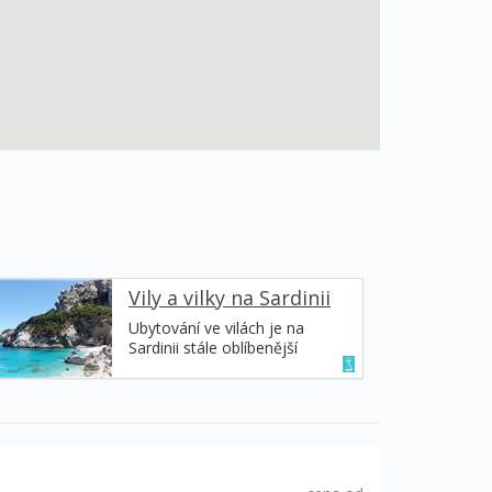
Vily a vilky na Sardinii
Ubytování ve vilách je na
Sardinii stále oblíbenější
formou ubytování. Každá vila
má svá specifika, každá je
originální, každá je vhodná pro
jiné typy klientů.