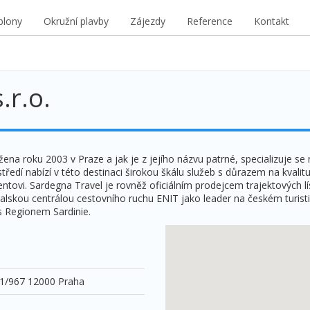
blony
Okružní plavby
Zájezdy
Reference
Kontakt
r.o.
a roku 2003 v Praze a jak je z jejího názvu patrné, specializuje se na
edí nabízí v této destinaci širokou škálu služeb s důrazem na kvalit
entovi. Sardegna Travel je rovněž oficiálním prodejcem trajektových lí
lskou centrálou cestovního ruchu ENIT jako leader na českém turisti
s Regionem Sardinie.
1/967 12000 Praha