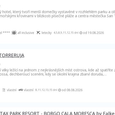
e
ý hotel, který tvoří menší domečky vystavěné v rozhlehlém parku a o
mořskými křovinami v blízkosti písečné pláže a centra městečka Sa
el ****
all inclusive
letecky
od 19.08.2026
4,5,8,9,11,12,15 dní
 TORRERUJA
e
 vilky ležící na jednom z nejkrásnějších míst ostrova, kde až spatříte
ossa, dechberoucí scenérii, kdy se okolní krajina zbarví doruda,…
vlastní
vlastní
od 08.08.2026
8,11,12,13,15 dní
TAX PARK RESORT - BORGO CALA MORESCA by Falke