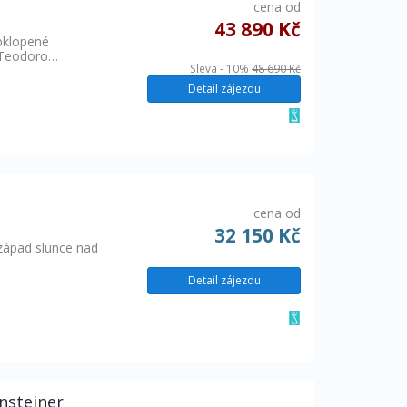
cena od
43 890 Kč
bklopené
n Teodoro…
Sleva - 10%
48 690 Kč
Detail zájezdu
cena od
32 150 Kč
 západ slunce nad
Detail zájezdu
nsteiner