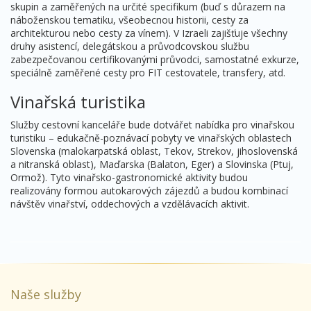
skupin a zaměřených na určité specifikum (buď s důrazem na
náboženskou tematiku, všeobecnou historii, cesty za
architekturou nebo cesty za vínem). V Izraeli zajišťuje všechny
druhy asistencí, delegátskou a průvodcovskou službu
zabezpečovanou certifikovanými průvodci, samostatné exkurze,
speciálně zaměřené cesty pro FIT cestovatele, transfery, atd.
Vinařská turistika
Služby cestovní kanceláře bude dotvářet nabídka pro vinařskou
turistiku
–
edukačně-poznávací pobyty ve vinařských oblastech
Slovenska (malokarpatská oblast, Tekov, Strekov, jihoslovenská
a nitranská oblast), Maďarska (Balaton, Eger) a Slovinska (Ptuj,
Ormož). Tyto vinařsko-gastronomické aktivity budou
realizovány formou autokarových zájezdů a budou kombinací
návštěv vinařství, oddechových a vzdělávacích aktivit.
Naše služby