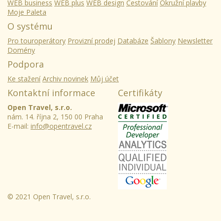
WEB business
WEB plus
WEB design
Cestování
Okružní plavby
Moje Paleta
O systému
Pro touroperátory
Provizní prodej
Databáze
Šablony
Newsletter
Domény
Podpora
Ke stažení
Archiv novinek
Můj účet
Kontaktní informace
Certifikáty
Open Travel, s.r.o.
nám. 14. října 2, 150 00 Praha
E-mail:
info@opentravel.cz
© 2021 Open Travel, s.r.o.