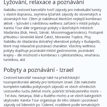
Lyžování, relaxace a poznávání
Nabídku cestovní kanceláře tvoří zájezdy pro individuální turisty
s vlastní dopravou, zejména lyžařské zájezdy do slovenských a
slovinských hor. Cílem je nabídnout klientům nejlepší kombinaci
aktivit – lyžování s návštěvou wellness zařízení v místě pobytu.
Kareta Tour dále organizuje pobyty v lázeňských městech
Maďarska (Bük, Hevíz, Sárvár, Mosonmagyarorváros). Postupně
přibudou i slovinské lázně Čatež, Moravske Toplice, Ptuj.
Nabídku do Maďarska dotvářejí víkendové pobyty v Budapešti,
které mají relaxačně-poznávací charakter. Všechny wellness
pobyty doplňuje poznávání místní gastronomie, poznávání
krajiny – dle možností v kombinaci s cykloturistikou, vinařskou
turistikou, atd.
Pobyty a poznávání - Izrael
Cestovní kancelář navazuje také na předcházející
touroperátorské aktivity pro teritorium Izrael. Zde naleznete
kompletní nabídku pobytových zájezdů ve všech střediscích
cestovního ruchu (Mrtvé moře, pobřeží Středozemního moře
–
Tel Aviv, Netanya, Eilat u Rudého moře) a ve všech kategoriích
ubytování. Kareta Tour organizuje do této oblasti i poznávací
zájezdy od 5denních po 12denní, rozdělené podle tematických