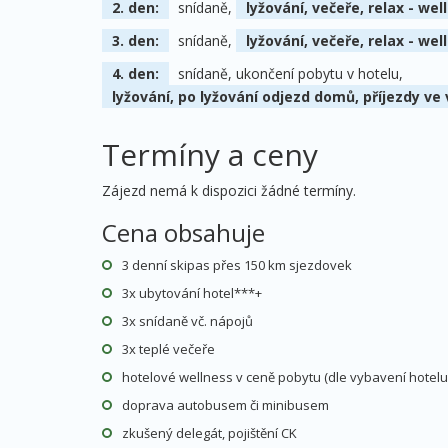
2. den:
snídaně,
lyžování, večeře, relax - we
3. den:
snídaně,
lyžování, večeře, relax - we
4. den:
snídaně, ukončení pobytu v hotelu,
lyžování, po lyžování odjezd domů, příjezdy ve
Termíny a ceny
Zájezd nemá k dispozici žádné termíny.
Cena obsahuje
3 denní skipas přes 150 km sjezdovek
3x ubytování hotel***+
3x snídaně vč. nápojů
3x teplé večeře
hotelové wellness v ceně pobytu (dle vybavení hotelu
doprava autobusem či minibusem
zkušený delegát, pojištění CK