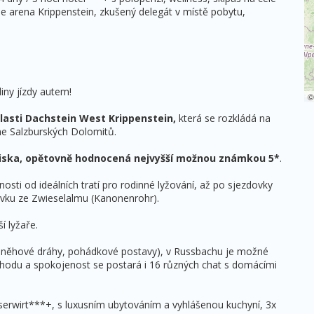
e arena Krippenstein, zkušený delegát v místě pobytu,
iny jízdy autem!
lasti Dachstein West Krippenstein,
která se rozkládá na
e Salzburských Dolomitů.
diska, opětovně hodnocená nejvyšší možnou známkou 5*
.
sti od ideálních tratí pro rodinné lyžování, až po sjezdovky
ovku ze Zwieselalmu (Kanonenrohr).
í lyžaře.
(sněhové dráhy, pohádkové postavy), v Russbachu je možné
pohodu a spokojenost se postará i 16 různých chat s domácími
oserwirt***+, s luxusním ubytováním a vyhlášenou kuchyní, 3x