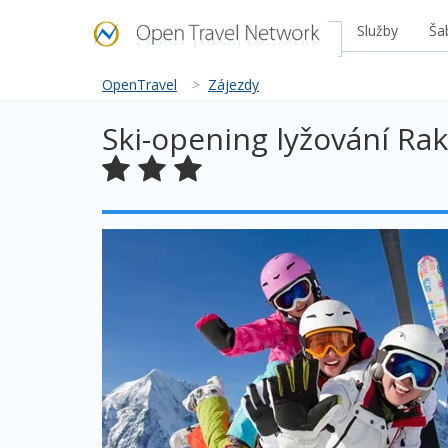
Služby
Ša
OpenTravel
>
Zájezdy
Ski-opening lyžování Ra