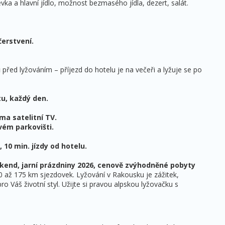
vka a hlavní jídlo, možnost bezmasého jídla, dezert, salát.
erstvení.
u
před lyžováním – příjezd do hotelu je na večeři a lyžuje se po
u, každý den.
ma satelitní TV.
vém parkovišti.
 10 min. jízdy od hotelu.
kend, jarní prázdniny 2026, cenově zvýhodněné pobyty
 až 175 km sjezdovek. Lyžování v Rakousku je zážitek,
pro Váš životní styl. Užijte si pravou alpskou lyžovačku s