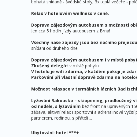
bohatá snídaně - švédské stoly, 3x teplá večeře - polé
Relax v hotelovém wellness v ceně.
Doprava zájezdovým autobusem s možností obč
Jen cca 5 hodin jízdy autobusem z Brna!
Všechny naše zájezdy jsou bez nočního přejezd
snídani od druhého dne.
Doprava zájezdovým autobusem i v místě pobyt
Zkušený delegát
v místě pobytu.
V hotelu je wifi zdarma, v každém pokoji je zdar
Parkování při vlastní dopravě zdarma na hotelo
Možnost relaxace v termálních lázních Bad Ischl,
Lyžování Rakousko – skiopening, prodloužený ví
od neděle, s lyžováním
bez front na upravených 150
zábava, aktivní relax i sportovní a adrenalinové vyžití 
partnerem, rodinou, s přáteli ...
Ubytování: hotel ***+