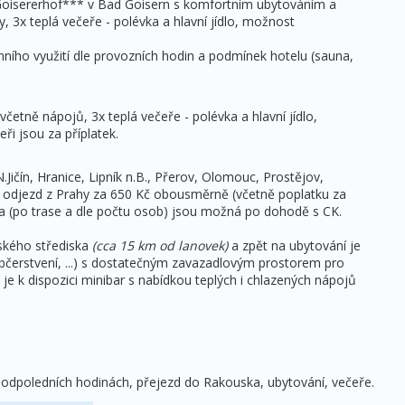
Goisererhof*** v Bad Goisern s komfortním ubytováním a
, 3x teplá večeře - polévka a hlavní jídlo, možnost
ího využití dle provozních hodin a podmínek hotelu (sauna,
četně nápojů, 3x teplá večeře - polévka a hlavní jídlo,
ři jsou za příplatek.
.Jičín, Hranice, Lipník n.B., Přerov, Olomouc, Prostějov,
odjezd z Prahy za 650 Kč obousměrně (včetně poplatku za
ta (po trase a dle počtu osob) jsou možná po dohodě s CK.
ského střediska
(cca 15 km od lanovek)
a zpět na ubytování je
občerstvení, ...) s dostatečným zavazadlovým prostorem pro
je k dispozici minibar s nabídkou teplých i chlazených nápojů
 odpoledních hodinách, přejezd do Rakouska, ubytování, večeře.