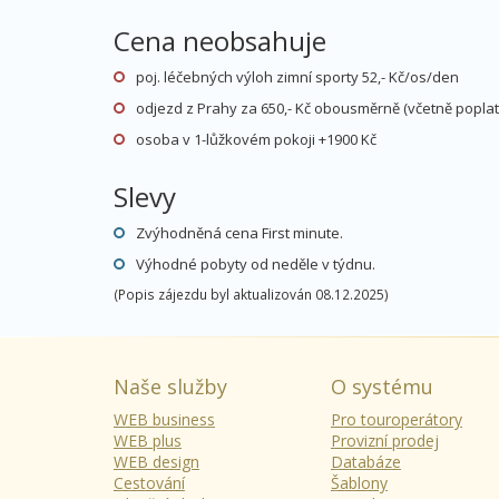
Cena neobsahuje
poj. léčebných výloh zimní sporty 52,- Kč/os/den
odjezd z Prahy za 650,- Kč obousměrně (včetně popla
osoba v 1-lůžkovém pokoji +1900 Kč
Slevy
Zvýhodněná cena First minute.
Výhodné pobyty od neděle v týdnu.
(Popis zájezdu byl aktualizován 08.12.2025)
Naše služby
O systému
WEB business
Pro touroperátory
WEB plus
Provizní prodej
WEB design
Databáze
Cestování
Šablony