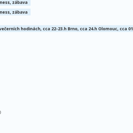
llness, zábava
llness, zábava
 večerních hodinách, cca 22-23.h Brno, cca 24.h Olomouc, cca 0
)