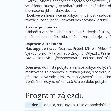
Kvalitní, výborně hodnocené hotely Moserwirt***+, 
vyhlášenou kuchyní, 3x bohatá snídaně - švédské stoly
bezmasého jídla, saláty, dezert.
Hotelové wellness v ceně pobytu - možnost každodenn
relaxační zóna, popř. venkovní ochlazovna - jezírko).
Strava: polopenze
Snídaně a večeře, 3x bohatá snídaně - švédské stoly, v
možnost bezmasého jídla, salát, dezert, nápoje k veče
Doprava: autokarem
Nástupy po trase:
Ostrava, Frýdek-Místek, Příbor, N
Vyškov, Brno, Mikulov nebo Znojmo. Odjezd z
Prahy
zavazadlo navíc - lyže/snowboard). Jiná nástupní mís
Doprava:
do místa pobytu a v místě pobytu do lyžař
realizována zájezdovými autokary (klima, s toaleta, 
přepravu zavazadel a lyžařského vybavení. Cestujícím 
v průběhu cesty
(o přestávkách)
a po dobu pobytu.
Program zájezdu
1. den:
odjezd, nástupy po trase v dopoledních a