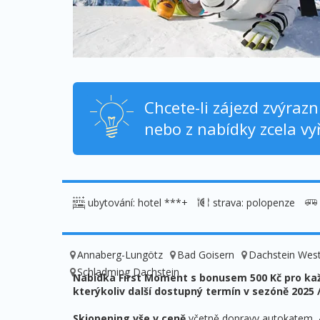
Chcete-li zájezd zvýraz
nebo z nabídky zcela vyř
ubytování: hotel ***+
strava: polopenze
Annaberg-Lungötz
Bad Goisern
Dachstein Wes
Schladming Dachstein
Nabídka First Moment s bonusem 500 Kč pro ka
kterýkoliv další dostupný termín v sezóně 2025 
Skiopening vše v ceně
včetně dopravy autokatem, 4 