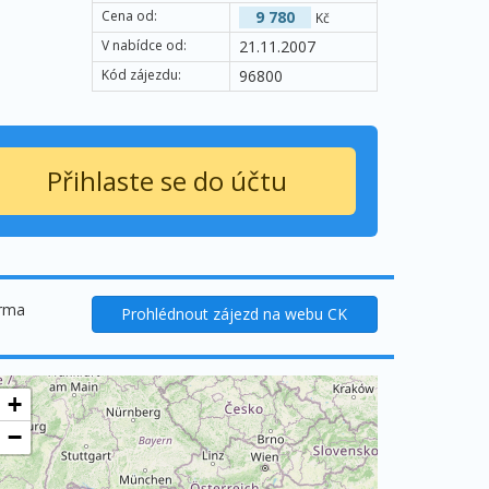
Cena od:
9 780
Kč
V nabídce od:
21.11.2007
Kód zájezdu:
96800
Přihlaste se do účtu
arma
Prohlédnout zájezd na webu CK
+
−