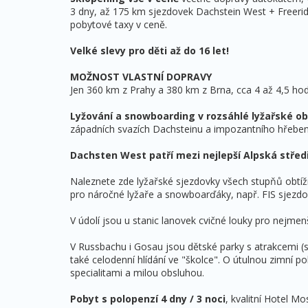
3 dny, až 175 km sjezdovek Dachstein West + Freerid
pobytové taxy v ceně.
Velké slevy pro děti až do 16 let!
MOŽNOST VLASTNÍ DOPRAVY
Jen 360 km z Prahy a 380 km z Brna, cca 4 až 4,5 hod
Lyžování a snowboarding v rozsáhlé lyžařské ob
západních svazích Dachsteinu a impozantního hřeben
Dachsten West patří mezi nejlepší Alpská stře
Naleznete zde lyžařské sjezdovky všech stupňů obtížno
pro náročné lyžaře a snowboarďáky, např. FIS sjezd
V údolí jsou u stanic lanovek cvičné louky pro nejmenš
V Russbachu i Gosau jsou dětské parky s atrakcemi 
také celodenní hlídání ve "školce". O útulnou zimní 
specialitami a milou obsluhou.
Pobyt s polopenzí 4 dny / 3 noci
, kvalitní Hotel M