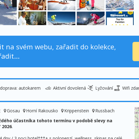
nit na svém webu, zařadit do kolekce,
adit...
doprava: autokarem
Aktivní dovolená
Lyžování
Wifi zd
t
Gosau
Horní Rakousko
Krippenstein
Russbach
ždého účastníka tohoto termínu v podobě slevy na
/ 2026
.
dny / 3 noci hotel***+ s polopenzí, wellness, skipas na celé