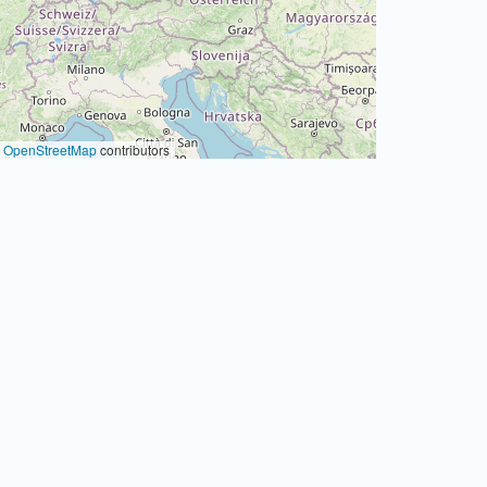
©
OpenStreetMap
contributors