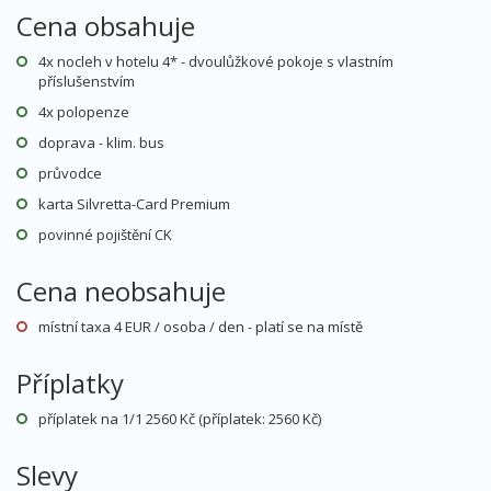
Cena obsahuje
4x nocleh v hotelu 4* - dvoulůžkové pokoje s vlastním
příslušenstvím
4x polopenze
doprava - klim. bus
průvodce
karta Silvretta-Card Premium
povinné pojištění CK
Cena neobsahuje
místní taxa 4 EUR / osoba / den - platí se na místě
Příplatky
příplatek na 1/1 2560 Kč (příplatek: 2560 Kč)
Slevy