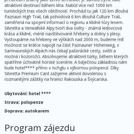
atraktivní destinací během léta. Nabízí více než 1000 km
turistických tras všech obtížností. Prochází tu jak 120 km dlouhá
Paznaun High Trail, tak pohodová 6 km dlouhá Culture Trail,
zaměřená na spojení informací o regionu a klidné tůry lesem.
Silvretta a Verwallské Alpy tvoří dva světy - známá ledovcová
krása a klidné, méně navštěvované hřebeny a doliny s plesy.
Vystoupáme na hřebeny ve výškách nad 2000 m, budeme mít
možnost se krátce napojit na část Paznauner Höhenweg, v
Samnaunských Alpách nás čekají pašerácké cesty, svišti a
možná i kozorožci. Absolvujeme atraktivní túrky, během kterých
spatříme úchvatné horské scenérie. A báječnou základnou nám
bude hotel**** přímo v Ischglu s výbornou polopenzí. Díky
Silvretta Premium Card zažijeme aktivní dovolenou s
rozmanitými zážitky na hranici Rakouska a Švýcarska.
Ubytování: hotel ****
Strava: polopenze
Doprava: autokarem
Program zájezdu