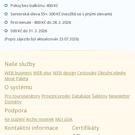
Pokoj bez balkónu: 400 Kč
Seniorská sleva 55+: 300 Kč (nesčítá se s jinými slevami)
first minute - 800 Kč do 28. 2. 2026
500 Kč do 31. 3. 2026
(Popis zájezdu byl aktualizován 23.07.2026)
Naše služby
WEB business
WEB plus
WEB design
Cestování
Okružní plavby
Moje Paleta
O systému
Pro touroperátory
Provizní prodej
Databáze
Šablony
Newsletter
Domény
Podpora
Ke stažení
Archiv novinek
Můj účet
Kontaktní informace
Certifikáty