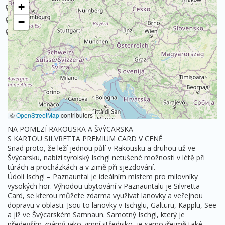
+
Korutany
Landskron
Maltschacher See
Nockberge
Ossiach am See
Ossiachersee
Sankt Andrä
Villach
−
Wörthersee
©
OpenStreetMap
contributors
NA POMEZÍ RAKOUSKA A ŠVÝCARSKA
S KARTOU SILVRETTA PREMIUM CARD V CENĚ
Snad proto, že leží jednou půlí v Rakousku a druhou už ve
Švýcarsku, nabízí tyrolský Ischgl netušené možnosti v létě při
túrách a procházkách a v zimě při sjezdování.
Údolí Ischgl – Paznauntal je ideálním místem pro milovníky
vysokých hor. Výhodou ubytování v Paznauntalu je Silvretta
Card, se kterou můžete zdarma využívat lanovky a veřejnou
dopravu v oblasti. Jsou to lanovky v Ischglu, Galtüru, Kapplu, See
a již ve Švýcarském Samnaun. Samotný Ischgl, který je
především známý jako zimní středisko, je samozřejmě také