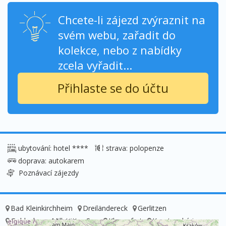
Chcete-li zájezd zvýraznit na
svém webu, zařadit do
kolekce, nebo z nabídky
zcela vyřadit...
Přihlaste se do účtu
ubytování: hotel ****
strava: polopenze
doprava: autokarem
Poznávací zájezdy
Bad Kleinkirchheim
Dreiländereck
Gerlitzen
Goldeck am Millstätter See
Klagenfurt
Korutanská jezera