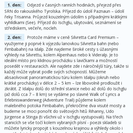
1. den:
Odjezd v časných ranních hodinách, přejezd přes
SRN do rakouského Tyrolska. Příjezd do údolí Paznaun – údolí
řeky Trisanna. Průjezd kouzelným údolím s případnými krátkými
vyhlídkami (See). Příjezd do Ischglu, ubytování, seznámení se
střediskem, večeře, nocleh.
2. den:
Protože máme v ceně Silvretta Card Premium –
využijeme ji poprvé k výjezdu lanovkou Silvretta bahn (nebo
Fimbabahn) na Idalp. Zde najdeme široké cesty s úžasnými
výhledy na Silvrettu, kolem Alpenhaus nebo k Videralp. Je to
ideální místo pro klidnou procházku s lavičkami a možností
posedět v restauracích. Ale najdete zde i náročnější túry, takže si
každý může vybrat podle svých schopností. Můžeme
absaolvovat panoramatickou túru kolem Idalpu (okruh nebo
krátké procházky) v délce 2 – 5 km – lze libovolně prodloužit i
zkrátit. Z Idalpu dolů do střední stanice nebo až dolů do Ischglu
(až dolů cca 7 – 8 km) se vydáme po slavné Walk of Lyrics a
Erlebniswanderweg (Adventure Trail) půjdeme kolem
malebného potoka Fimbabahn, překročíme dva visuté mosty a
budeme se moci ponořit do světových hitů Rihanny, Udo
Jürgense a Stinga (ti všichni už v Ischglu vystupovali). Na třech
stanicích se vše točí kolem vybraných písní - poezii skladeb si
můžete lyricky propojit s kouzelnou krajinou a výhledy okolo i