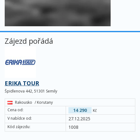
Zájezd pořádá
ERIKA TOUR
Špidlenova 442, 51301 Semily
Rakousko
/ Korutany
Cena od:
14 290
Kč
V nabídce od:
27.12.2025
Kód zájezdu:
1008