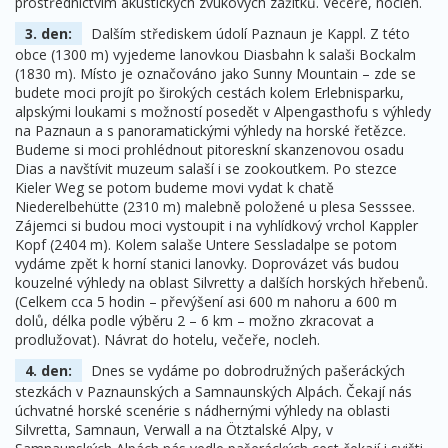
prostřednictvím akustických zvukových zážitků. Večeře, nocleh.
3. den:
Dalším střediskem údolí Paznaun je Kappl. Z této
obce (1300 m) vyjedeme lanovkou Diasbahn k salaši Bockalm
(1830 m). Místo je označováno jako Sunny Mountain – zde se
budete moci projít po širokých cestách kolem Erlebnisparku,
alpskými loukami s možností posedět v Alpengasthofu s výhledy
na Paznaun a s panoramatickými výhledy na horské řetězce.
Budeme si moci prohlédnout pitoreskní skanzenovou osadu
Dias a navštívit muzeum salaší i se zookoutkem. Po stezce
Kieler Weg se potom budeme movi vydat k chatě
Niederelbehütte (2310 m) malebně položené u plesa Sesssee.
Zájemci si budou moci vystoupit i na vyhlídkový vrchol Kappler
Kopf (2404 m). Kolem salaše Untere Sessladalpe se potom
vydáme zpět k horní stanici lanovky. Doprovázet vás budou
kouzelné výhledy na oblast Silvretty a dalších horských hřebenů.
(Celkem cca 5 hodin – převýšení asi 600 m nahoru a 600 m
dolů, délka podle výběru 2 – 6 km – možno zkracovat a
prodlužovat). Návrat do hotelu, večeře, nocleh.
4. den:
Dnes se vydáme po dobrodružných pašeráckých
stezkách v Paznaunských a Samnaunských Alpách. Čekají nás
úchvatné horské scenérie s nádhernými výhledy na oblasti
Silvretta, Samnaun, Verwall a na Ötztalské Alpy, v