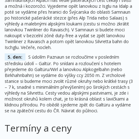
Samnaunských Alpách nás vedle pašeráckých cest čekají i svišti
a možná i kozorožci. Vyjedeme opět lanovkou z Isglu na Idalp a
poté se vydáme přes hranici do Švýcarska do oblasti Samnaun
po historické pašerácké stezce (přes Alp Trida nebo Salaas) s
výhledy a malebnými alpskými loukami (cestu si možno zkrátit
lanovkou Twinliner do Ravaisch). V Samnaun si budete moci
nakoupit v bezcelní zóně duty-free a vydat se zpět lanovkou
Twinliner z Ravaisch a potom opět lanovkou Silvretta bahn do
Ischglu. Večeře, nocleh.
5. den:
S údolím Paznaun se rozloučíme v posledním
středisku údolí – Galtür. Po snídani a rozloučení s hotelem
přejedeme do Galtüru/Wirl a lanovkou Alpkogelbahn (nebo
Birkhahnbahn) se vydáme do výšky ccy 2050 m. Z vrcholové
stanice si budeme moci zvolit různé okruhy nebo krátké trasy (3
– 7 k, snadné s minimálním převýšením) po širokých cestách s
výhledy na Silvrettu. Cesty vedou alpskými pastvinami, je zde i
možnost okruhů kolem chat, je to krásná oblast s lavičkami a
klidnou přírodou. Po obědě sjedeme zpět do Galtüru a vydáme
se na zpáteční cestu do ČR. Návrat do půlnoci.
Termíny a ceny