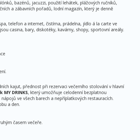
ónků, bazénů, jacuzzi, použití lehátek, plážových ručníků,
ečních a zábavních pořadů, lodní magazín, který je denně
, telefon a internet, čistírna, prádelna, jídlo á la carte ve
jsou casina, bary, diskotéky, kavárny, shopy, sportovní areály.
ace
ení.
ch kajut, přednost při rezervaci večerního stolování v hlavní
ek MY DRINKS
, který umožňuje celodenní bezplatnou
 nápojů ve všech barech a nepříplatkových restauracích.
obu a den.
druhým časem večeře.