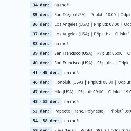
34. den:
na moři
35. den:
San Diego (USA) | Připlutí: 10:00 | Odplu
36. den:
Los Angeles (USA) | Připlutí: 08:00 | Odpl
37. den:
Los Angeles (USA) | Připlutí: - | Odplutí:
38. den:
na moři
39. den:
San Francisco (USA) | Připlutí: 06:00 | Od
40. den:
San Francisco (USA) | Připlutí: - | Odplut
41. - 45. den:
na moři
46. den:
Honolulu (USA) | Připlutí: 08:00 | Odplutí
47. den:
Hilo (USA) | Připlutí: 09:00 | Odplutí: 19:
48. - 52. den:
na moři
53. den:
Papeete (Franc. Polynésie) | Připlutí: 09:
54. - 58. den:
na moři
59. den:
Suva (Fidži) | Připlutí: 08:00 | Odplutí: 18