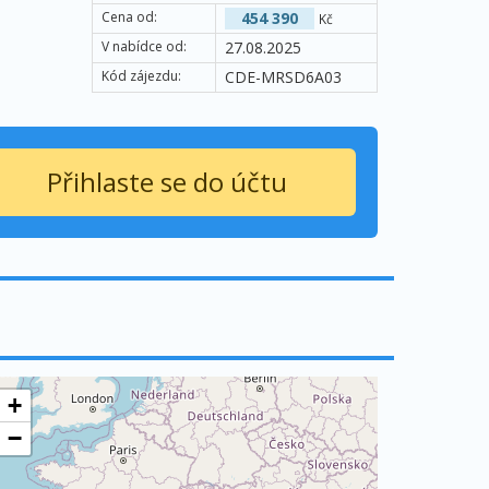
Cena od:
454 390
Kč
V nabídce od:
27.08.2025
Kód zájezdu:
CDE-MRSD6A03
Přihlaste se do účtu
+
−