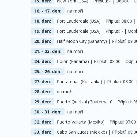
15. den:
New York (USA) | Připlutí: - | Odplutí: 18
16. - 17. den:
na moři
18. den:
Fort Lauderdale (USA) | Připlutí: 08:00 | 
19. den:
Fort Lauderdale (USA) | Připlutí: - | Odpl
20. den:
Half Moon Cay (Bahamy) | Připlutí: 09:00
21. - 23. den:
na moři
24. den:
Colon (Panama) | Připlutí: 08:00 | Odplut
25. - 26. den:
na moři
27. den:
Puntarenas (Kostarika) | Připlutí: 08:00 |
28. den:
na moři
29. den:
Puerto Quetzal (Guatemala) | Připlutí: 08
30. - 31. den:
na moři
32. den:
Puerto Vallarta (Mexiko) | Připlutí: 07:00
33. den:
Cabo San Lucas (Mexiko) | Připlutí: 09:00