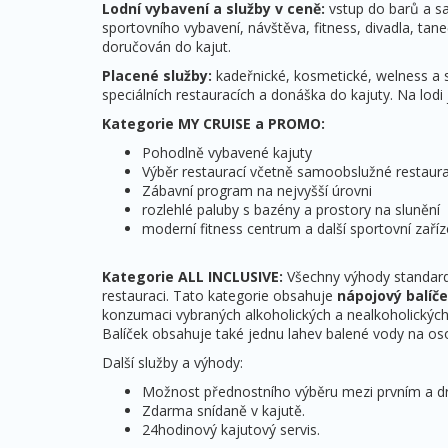
Lodní vybavení a služby v ceně:
vstup do barů a sal
sportovního vybavení, návštěva, fitness, divadla, tan
doručován do kajut.
Placené služby:
kadeřnické, kosmetické, welness a spa
speciálních restauracích a donáška do kajuty. Na lodi 
Kategorie MY CRUISE a PROMO:
Pohodlně vybavené kajuty
Výběr restaurací včetně samoobslužné restaur
Zábavní program na nejvyšší úrovni
rozlehlé paluby s bazény a prostory na slunění
moderní fitness centrum a další sportovní zaříz
Kategorie ALL INCLUSIVE:
Všechny výhody standardní
restauraci. Tato kategorie obsahuje
nápojový balíč
konzumaci vybraných alkoholických a nealkoholických
Balíček obsahuje také jednu lahev balené vody na os
Další služby a výhody:
Možnost přednostního výběru mezi prvním a 
Zdarma snídaně v kajutě.
24hodinový kajutový servis.