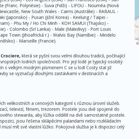
te (Franc. Polynésie) - Suva (Fidži) - LIFOU - Nouméa (Nová
- Newcastle, New South Wales - Cairns (Austrálie) - RABAUL -
 (Japonsko) - Pusan (Jižní Korea) - Keelung / Taipei -
tnam) - Phu My / Ho Chi Minh - KOH SAMUI (Thajsko) -
) - Colombo (Srí Lanka) - Male (Maledivy) - Port Louis
 Cape Town (Jihoafrická r.) - Walvis Bay (Namíbie) - Mindelo
ělsko) - Marseille (Francie).
Crociere,
která se pyšní svou velmi dlouhou tradicíi, počínající
vropských lodních společností. Pro její lodě je typický osobitý
mín s velkým modrým písmenem C se u lodí Costy stal již
lavby se vyznačují dlouhými zastávkami v destinacích a
ch velikostních a cenových kategorií s různou úrovní služeb.
ací, televizí, fénem, trezorem. Postele jsou dvě spojené do
ového stewarda, aby lůžka oddělil na dvě samostatné postele.
 dispozici, jsou řešena sklápěcími palandami nebo rozkládacím
musí mít své vlastní lůžko. Pokojová služba je k dispozici celý