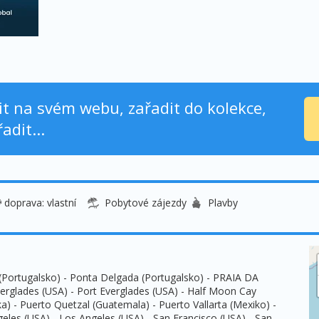
nit na svém webu, zařadit do kolekce,
adit...
doprava: vlastní
Pobytové zájezdy
Plavby
n (Portugalsko) - Ponta Delgada (Portugalsko) - PRAIA DA
erglades (USA) - Port Everglades (USA) - Half Moon Cay
a) - Puerto Quetzal (Guatemala) - Puerto Vallarta (Mexiko) -
eles (USA) - Los Angeles (USA) - San Francisco (USA) - San