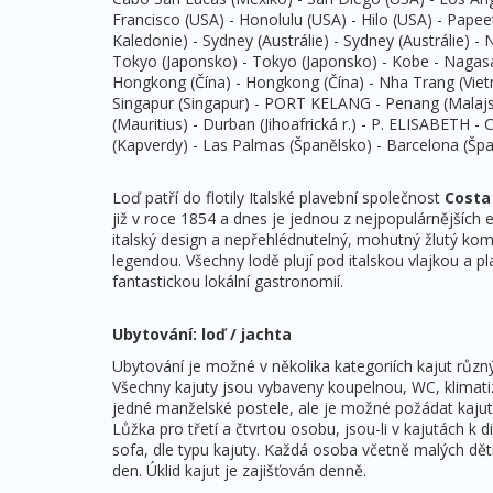
Francisco (USA) - Honolulu (USA) - Hilo (USA) - Papee
Kaledonie) - Sydney (Austrálie) - Sydney (Austrálie) 
Tokyo (Japonsko) - Tokyo (Japonsko) - Kobe - Nagasaki
Hongkong (Čína) - Hongkong (Čína) - Nha Trang (Vie
Singapur (Singapur) - PORT KELANG - Penang (Malajsie
(Mauritius) - Durban (Jihoafrická r.) - P. ELISABETH -
(Kapverdy) - Las Palmas (Španělsko) - Barcelona (Špan
Loď patří do flotily Italské plavební společnost
Costa 
již v roce 1854 a dnes je jednou z nejpopulárnějších e
italský design a nepřehlédnutelný, mohutný žlutý ko
legendou. Všechny lodě plují pod italskou vlajkou a p
fantastickou lokální gastronomií.
Ubytování: loď / jachta
Ubytování je možné v několika kategoriích kajut různý
Všechny kajuty jsou vybaveny koupelnou, WC, klimatiz
jedné manželské postele, ale je možné požádat kajut
Lůžka pro třetí a čtvrtou osobu, jsou-li v kajutách k
sofa, dle typu kajuty. Každá osoba včetně malých dětí 
den. Úklid kajut je zajišťován denně.