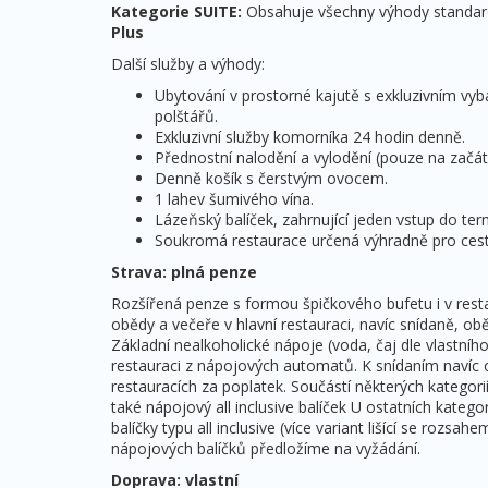
Kategorie SUITE:
Obsahuje všechny výhody standardní
Plus
Další služby a výhody:
Ubytování v prostorné kajutě s exkluzivním vyb
polštářů.
Exkluzivní služby komorníka 24 hodin denně.
Přednostní nalodění a vylodění (pouze na začát
Denně košík s čerstvým ovocem.
1 lahev šumivého vína.
Lázeňský balíček, zahrnující jeden vstup do ter
Soukromá restaurace určená výhradně pro cestuj
Strava: plná penze
Rozšířená penze s formou špičkového bufetu i v rest
obědy a večeře v hlavní restauraci, navíc snídaně, ob
Základní nealkoholické nápoje (voda, čaj dle vlastní
restauraci z nápojových automatů. K snídaním navíc 
restauracích za poplatek. Součástí některých kategori
také nápojový all inclusive balíček U ostatních kat
balíčky typu all inclusive (více variant lišící se ro
nápojových balíčků předložíme na vyžádání.
Doprava: vlastní