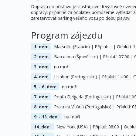
Doprava do přístavu je vlastní, není-li výslovně uved
dopravy, případně za poplatek pomůžeme vyhledat a z
zarezervovat parking vašeho vozu po dobu plavby.
Program zájezdu
1. den:
Marseille (Francie) | Připlutí: - | Odplutí: 
2. den:
Barcelona (Španělsko) | Připlutí: 07:00 | O
3. den:
na moři
4. den:
Lisabon (Portugalsko) | Připlutí: 14:00 | O
5. - 6. den:
na moři
7. den:
Ponta Delgada (Portugalsko) | Připlutí: 09
8. den:
Praia da Vitória (Portugalsko) | Připlutí: 0
9. - 13. den:
na moři
14. den:
New York (USA) | Připlutí: 08:00 | Odplutí