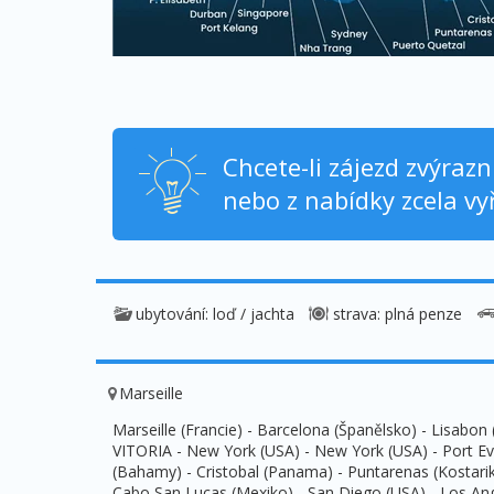
Chcete-li zájezd zvýraz
nebo z nabídky zcela vyř
ubytování: loď / jachta
strava: plná penze
Marseille
Marseille (Francie) - Barcelona (Španělsko) - Lisabo
VITORIA - New York (USA) - New York (USA) - Port Ev
(Bahamy) - Cristobal (Panama) - Puntarenas (Kostarik
Cabo San Lucas (Mexiko) - San Diego (USA) - Los Ang