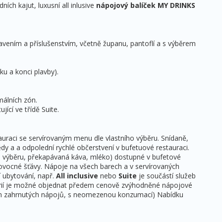
ch kajut, luxusní all inlusive
nápojový balíček MY DRINKS
avením a příslušenstvím, včetně županu, pantoflí a s výběrem
ku a konci plavby).
málních zón.
ící ve třídě Suite.
auraci se servírovaným menu dle vlastního výběru. Snídaně,
ědy a a odpolední rychlé občerstvení v bufetuové restauraci.
ho výběru, překapávaná káva, mléko) dostupné v bufetové
ovocné šťávy. Nápoje na všech barech a v servírovaných
í ubytování, např.
All inclusive
nebo
Suite
je součástí služeb
egorií je možné objednat předem cenově zvýhodněné nápojové
zsahem zahrnutých nápojů, s neomezenou konzumací) Nabídku