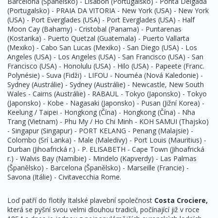
Barcelona (Španělsko) - Lisabon (Portugalsko) - Ponta Delgada
(Portugalsko) - PRAIA DA VITORIA - New York (USA) - New York
(USA) - Port Everglades (USA) - Port Everglades (USA) - Half
Moon Cay (Bahamy) - Cristobal (Panama) - Puntarenas
(Kostarika) - Puerto Quetzal (Guatemala) - Puerto Vallarta
(Mexiko) - Cabo San Lucas (Mexiko) - San Diego (USA) - Los
Angeles (USA) - Los Angeles (USA) - San Francisco (USA) - San
Francisco (USA) - Honolulu (USA) - Hilo (USA) - Papeete (Franc.
Polynésie) - Suva (Fidži) - LIFOU - Nouméa (Nová Kaledonie) -
Sydney (Austrálie) - Sydney (Austrálie) - Newcastle, New South
Wales - Cairns (Austrálie) - RABAUL - Tokyo (Japonsko) - Tokyo
(Japonsko) - Kobe - Nagasaki (Japonsko) - Pusan (Jižní Korea) -
Keelung / Taipei - Hongkong (Čína) - Hongkong (Čína) - Nha
Trang (Vietnam) - Phu My / Ho Chi Minh - KOH SAMUI (Thajsko)
- Singapur (Singapur) - PORT KELANG - Penang (Malajsie) -
Colombo (Srí Lanka) - Male (Maledivy) - Port Louis (Mauritius) -
Durban (Jihoafrická r.) - P. ELISABETH - Cape Town (Jihoafrická
r.) - Walvis Bay (Namíbie) - Mindelo (Kapverdy) - Las Palmas
(Španělsko) - Barcelona (Španělsko) - Marseille (Francie) -
Savona (Itálie) - Civitavecchia Rome.
Loď patří do flotily Italské plavební společnost
Costa Crociere,
která se pyšní svou velmi dlouhou tradicíi, počínající již v roce