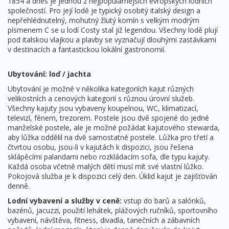
1854 a dnes je jednou z nejpopulárnějších evropských lodních
společností. Pro její lodě je typický osobitý italský design a
nepřehlédnutelný, mohutný žlutý komín s velkým modrým
písmenem C se u lodí Costy stal již legendou. Všechny lodě plují
pod italskou vlajkou a plavby se vyznačují dlouhými zastávkami
v destinacích a fantastickou lokální gastronomií.
Ubytování: loď / jachta
Ubytování je možné v několika kategoriích kajut různých
velikostních a cenových kategorií s různou úrovní služeb.
Všechny kajuty jsou vybaveny koupelnou, WC, klimatizací,
televizí, fénem, trezorem. Postele jsou dvě spojené do jedné
manželské postele, ale je možné požádat kajutového stewarda,
aby lůžka oddělil na dvě samostatné postele. Lůžka pro třetí a
čtvrtou osobu, jsou-li v kajutách k dispozici, jsou řešena
sklápěcími palandami nebo rozkládacím sofa, dle typu kajuty.
Každá osoba včetně malých dětí musí mít své vlastní lůžko.
Pokojová služba je k dispozici celý den. Úklid kajut je zajišťován
denně.
Lodní vybavení a služby v ceně:
vstup do barů a salónků,
bazénů, jacuzzi, použití lehátek, plážových ručníků, sportovního
vybavení, návštěva, fitness, divadla, tanečních a zábavních