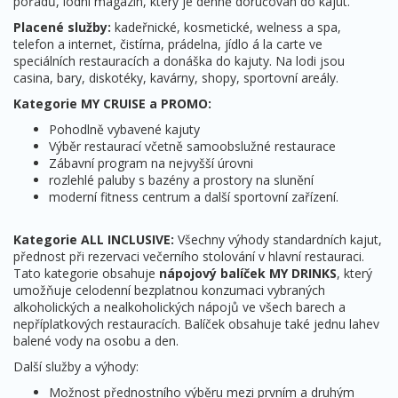
pořadů, lodní magazín, který je denně doručován do kajut.
Placené služby:
kadeřnické, kosmetické, welness a spa,
telefon a internet, čistírna, prádelna, jídlo á la carte ve
speciálních restauracích a donáška do kajuty. Na lodi jsou
casina, bary, diskotéky, kavárny, shopy, sportovní areály.
Kategorie MY CRUISE a PROMO:
Pohodlně vybavené kajuty
Výběr restaurací včetně samoobslužné restaurace
Zábavní program na nejvyšší úrovni
rozlehlé paluby s bazény a prostory na slunění
moderní fitness centrum a další sportovní zařízení.
Kategorie ALL INCLUSIVE:
Všechny výhody standardních kajut,
přednost při rezervaci večerního stolování v hlavní restauraci.
Tato kategorie obsahuje
nápojový balíček MY DRINKS
, který
umožňuje celodenní bezplatnou konzumaci vybraných
alkoholických a nealkoholických nápojů ve všech barech a
nepříplatkových restauracích. Balíček obsahuje také jednu lahev
balené vody na osobu a den.
Další služby a výhody:
Možnost přednostního výběru mezi prvním a druhým