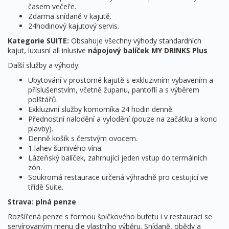
časem večeře.
Zdarma snídaně v kajutě.
24hodinový kajutový servis.
Kategorie SUITE:
Obsahuje všechny výhody standardních
kajut, luxusní all inlusive
nápojový balíček MY DRINKS Plus
Další služby a výhody:
Ubytování v prostorné kajutě s exkluzivním vybavením a
příslušenstvím, včetně županu, pantoflí a s výběrem
polštářů.
Exkluzivní služby komorníka 24 hodin denně.
Přednostní nalodění a vylodění (pouze na začátku a konci
plavby).
Denně košík s čerstvým ovocem.
1 lahev šumivého vína.
Lázeňský balíček, zahrnující jeden vstup do termálních
zón.
Soukromá restaurace určená výhradně pro cestující ve
třídě Suite.
Strava: plná penze
Rozšířená penze s formou špičkového bufetu i v restauraci se
servírovaným menu dle vlastního výběru. Snídaně, obědy a