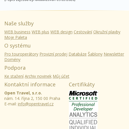
Naše služby
WEB business
WEB plus
WEB design
Cestování
Okružní plavby
Moje Paleta
O systému
Pro touroperátory
Provizní prodej
Databáze
Šablony
Newsletter
Domény
Podpora
Ke stažení
Archiv novinek
Můj účet
Kontaktní informace
Certifikáty
Open Travel, s.r.o.
nám. 14. října 2, 150 00 Praha
E-mail:
info@opentravel.cz