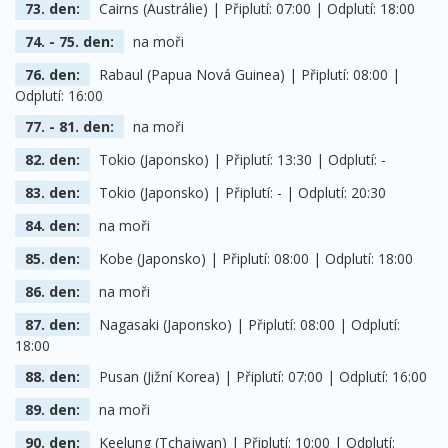
73. den:
Cairns (Austrálie) | Připlutí: 07:00 | Odplutí: 18:00
74. - 75. den:
na moři
76. den:
Rabaul (Papua Nová Guinea) | Připlutí: 08:00 |
Odplutí: 16:00
77. - 81. den:
na moři
82. den:
Tokio (Japonsko) | Připlutí: 13:30 | Odplutí: -
83. den:
Tokio (Japonsko) | Připlutí: - | Odplutí: 20:30
84. den:
na moři
85. den:
Kobe (Japonsko) | Připlutí: 08:00 | Odplutí: 18:00
86. den:
na moři
87. den:
Nagasaki (Japonsko) | Připlutí: 08:00 | Odplutí:
18:00
88. den:
Pusan (Jižní Korea) | Připlutí: 07:00 | Odplutí: 16:00
89. den:
na moři
90. den:
Keelung (Tchajwan) | Připlutí: 10:00 | Odplutí: