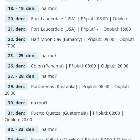
18. - 19. den:
na moři
20. den:
Fort Lauderdale (USA) | Připlutí: 08:00 | Odplutí: -
21. den:
Fort Lauderdale (USA) | Připlutí: - | Odplutí: 16:00
22. den:
Half Moon Cay (Bahamy) | Připlutí: 09:00 | Odplutí:
17:00
23. - 25. den:
na moři
26. den:
Colon (Panama) | Připlutí: 08:00 | Odplutí: 20:00
27. - 28. den:
na moři
29. den:
Puntarenas (Kostarika) | Připlutí: 08:00 | Odplutí:
20:00
30. den:
na moři
31. den:
Puerto Quetzal (Guatemala) | Připlutí: 08:00 |
Odplutí: 20:00
32. - 33. den:
na moři
34. den:
Puerto Vallarta (Mexiko) | Připlutí: 07:00 | Odplutí: