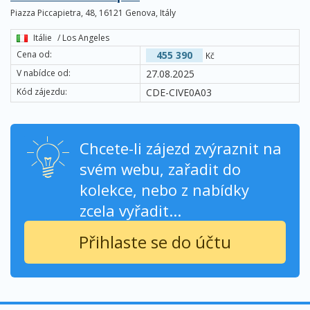
Piazza Piccapietra, 48, 16121 Genova, Itály
Itálie
/ Los Angeles
Cena od:
455 390
Kč
V nabídce od:
27.08.2025
Kód zájezdu:
CDE-CIVE0A03
Chcete-li zájezd zvýraznit na
svém webu, zařadit do
kolekce, nebo z nabídky
zcela vyřadit...
Přihlaste se do účtu