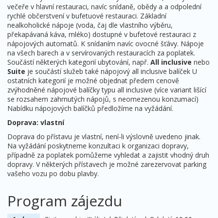
večeře v hlavní restauraci, navíc snídaně, obědy a a odpolední
rychlé občerstvení v bufetuové restauraci. Základní
nealkoholické nápoje (voda, čaj dle vlastního výběru,
překapávaná káva, mléko) dostupné v bufetové restauraci z
nápojových automatů. K snídaním navíc ovocné šťávy. Nápoje
na všech barech a v servírovaných restauracích za poplatek.
Součástí některých kategorií ubytování, např.
All inclusive
nebo
Suite
je součástí služeb také nápojový all inclusive balíček U
ostatních kategorií je možné objednat předem cenově
zvýhodněné nápojové balíčky typu all inclusive (více variant lišící
se rozsahem zahrnutých nápojů, s neomezenou konzumací)
Nabídku nápojových balíčků předložíme na vyžádání.
Doprava: vlastní
Doprava do přístavu je vlastní, není-li výslovně uvedeno jinak.
Na vyžádání poskytneme konzultaci k organizaci dopravy,
případně za poplatek pomůžeme vyhledat a zajistit vhodný druh
dopravy. V některých přístavech je možné zarezervovat parking
vašeho vozu po dobu plavby.
Program zájezdu