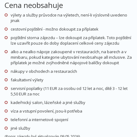
Cena neobsahuje
výlety a služby průvodce na výletech, není-li výslovně uvedeno
jinak
cestovní pojištění - možno dokoupit za příplatek
pojištění storna zájezdu – lze dokoupit za příplatek. Toto pojištění
lze uzavřít pouze do doby doplacení celkové ceny zájezdu
alko a nealko nápoje zakoupené v restauracích, na barech a v
minibaru, pokud kategorie ubytování neobsahuje all inclusive. Za
příplatek je možné zvýhodněné nápojové balíčky dokoupit
nákupy v obchodech a restauracích
fakultativní výlety
servisní poplatky (11 EUR za osobu od 12 let a noc, dítě 3 - 12 let
5,50 EUR za noc
kadeřnický salon, lázeňské a jiné služby
víza a vstupní povolení, jsou-li potřeba
telefonní a internetové spojení
jiné služby
(Popis zájezdu byl aktualizován 09.05.2026)