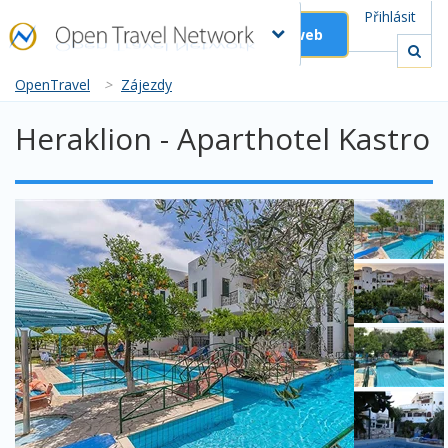
Přihlásit
Založit web
OpenTravel
>
Zájezdy
Heraklion - Aparthotel Kastro