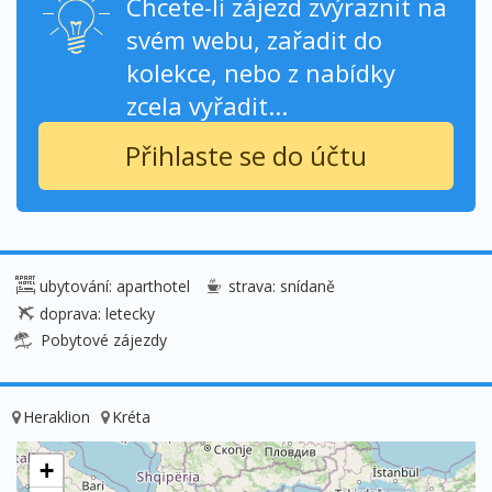
Chcete-li zájezd zvýraznit na
svém webu, zařadit do
kolekce, nebo z nabídky
zcela vyřadit...
Přihlaste se do účtu
ubytování: aparthotel
strava: snídaně
doprava: letecky
Pobytové zájezdy
Heraklion
Kréta
+