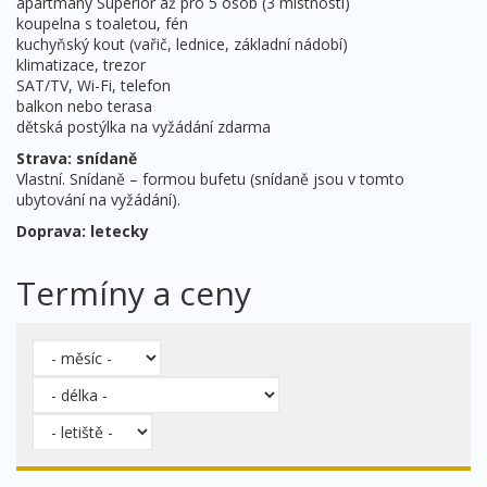
apartmány Superior až pro 5 osob (3 místnosti)
koupelna s toaletou, fén
kuchyňský kout (vařič, lednice, základní nádobí)
klimatizace, trezor
SAT/TV, Wi-Fi, telefon
balkon nebo terasa
dětská postýlka na vyžádání zdarma
Strava: snídaně
Vlastní. Snídaně – formou bufetu (snídaně jsou v tomto
ubytování na vyžádání).
Doprava: letecky
Termíny a ceny