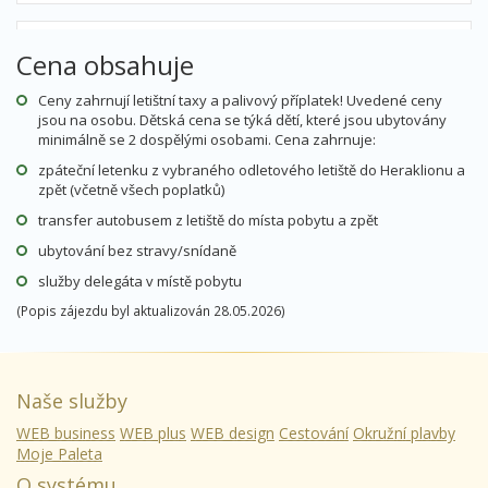
12.08. - 16.08.26
Cena obsahuje
snídaně
středa - neděle
letecky (Praha)
Ceny zahrnují letištní taxy a palivový příplatek! Uvedené ceny
jsou na osobu. Dětská cena se týká dětí, které jsou ubytovány
20 990 Kč
cena za 5 dní (4 noci)
minimálně se 2 dospělými osobami. Cena zahrnuje:
zpáteční letenku z vybraného odletového letiště do Heraklionu a
zpět (včetně všech poplatků)
12.08. - 16.08.26
snídaně
transfer autobusem z letiště do místa pobytu a zpět
středa - neděle
letecky (Brno)
ubytování bez stravy/snídaně
20 990 Kč
cena za 5 dní (4 noci)
služby delegáta v místě pobytu
(Popis zájezdu byl aktualizován 28.05.2026)
12.08. - 16.08.26
snídaně
středa - neděle
Naše služby
letecky (Ostrava)
20 990 Kč
WEB business
WEB plus
cena za 5 dní (4 noci)
WEB design
Cestování
Okružní plavby
Moje Paleta
O systému