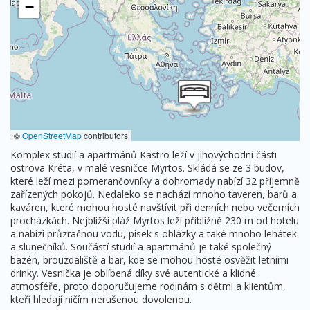
−
©
OpenStreetMap
contributors
Komplex studií a apartmánů Kastro leží v jihovýchodní části
ostrova Kréta, v malé vesničce Myrtos. Skládá se ze 3 budov,
které leží mezi pomerančovníky a dohromady nabízí 32 příjemně
zařízených pokojů. Nedaleko se nachází mnoho taveren, barů a
kaváren, které mohou hosté navštívit při denních nebo večerních
procházkách. Nejbližší pláž Myrtos leží přibližně 230 m od hotelu
a nabízí průzračnou vodu, písek s oblázky a také mnoho lehátek
a slunečníků. Součástí studií a apartmánů je také společný
bazén, brouzdaliště a bar, kde se mohou hosté osvěžit letními
drinky. Vesnička je oblíbená díky své autentické a klidné
atmosféře, proto doporučujeme rodinám s dětmi a klientům,
kteří hledají ničím nerušenou dovolenou.