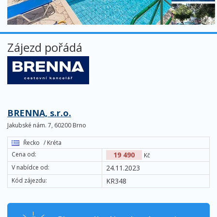
Zájezd pořádá
BRENNA, s.r.o.
Jakubské nám. 7, 60200 Brno
Řecko
/ Kréta
Cena od:
19 490
Kč
V nabídce od:
24.11.2023
Kód zájezdu:
KR348