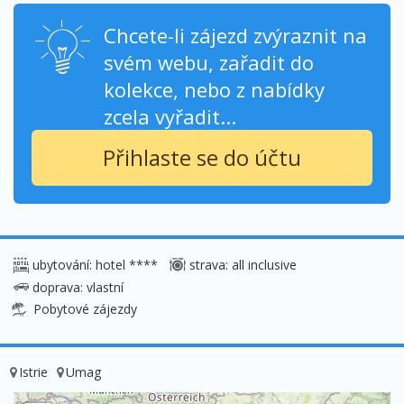
Chcete-li zájezd zvýraznit na
svém webu, zařadit do
kolekce, nebo z nabídky
zcela vyřadit...
Přihlaste se do účtu
ubytování: hotel ****
strava: all inclusive
doprava: vlastní
Pobytové zájezdy
Istrie
Umag