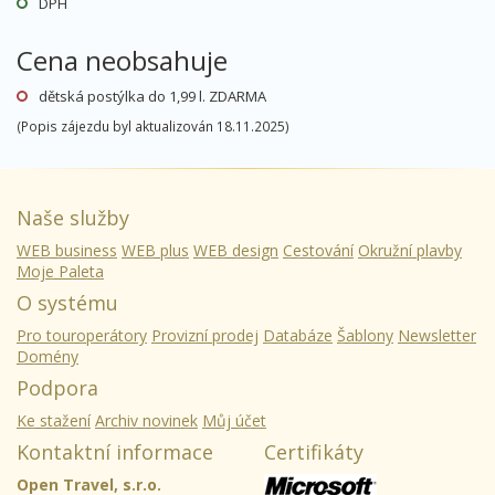
DPH
Cena neobsahuje
dětská postýlka do 1,99 l. ZDARMA
(Popis zájezdu byl aktualizován 18.11.2025)
Naše služby
WEB business
WEB plus
WEB design
Cestování
Okružní plavby
Moje Paleta
O systému
Pro touroperátory
Provizní prodej
Databáze
Šablony
Newsletter
Domény
Podpora
Ke stažení
Archiv novinek
Můj účet
Kontaktní informace
Certifikáty
Open Travel, s.r.o.