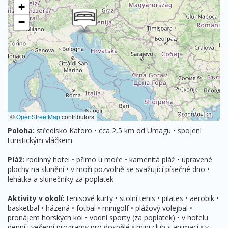
+
−
©
OpenStreetMap
contributors
Poloha:
středisko Katoro • cca 2,5 km od Umagu • spojení
turistickým vláčkem
Pláž:
rodinný hotel • přímo u moře • kamenitá pláž • upravené
plochy na slunění • v moři pozvolně se svažující písečné dno •
lehátka a slunečníky za poplatek
Aktivity v okolí:
tenisové kurty • stolní tenis • pilates • aerobik •
basketbal • házená • fotbal • minigolf • plážový volejbal •
pronájem horských kol • vodní sporty (za poplatek) • v hotelu
denní i večerní programy pro dospělé • mini club s animací • v