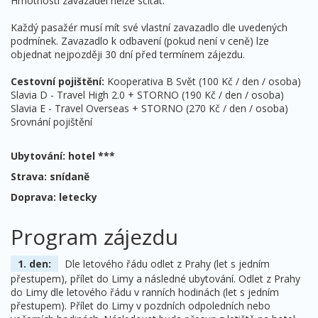
Hmotnosti zavazadel nelze sčítat.
Každý pasažér musí mít své vlastní zavazadlo dle uvedených
podmínek. Zavazadlo k odbavení (pokud není v ceně) lze
objednat nejpozději 30 dní před termínem zájezdu.
Cestovní pojištění:
Kooperativa B Svět (100 Kč / den / osoba)
Slavia D - Travel High 2.0 + STORNO (190 Kč / den / osoba)
Slavia E - Travel Overseas + STORNO (270 Kč / den / osoba)
Srovnání pojištění
Ubytování: hotel ***
Strava: snídaně
Doprava: letecky
Program zájezdu
1. den:
Dle letového řádu odlet z Prahy (let s jedním
přestupem), přílet do Limy a následné ubytování. Odlet z Prahy
do Limy dle letového řádu v ranních hodinách (let s jedním
přestupem). Přílet do Limy v pozdních odpoledních nebo