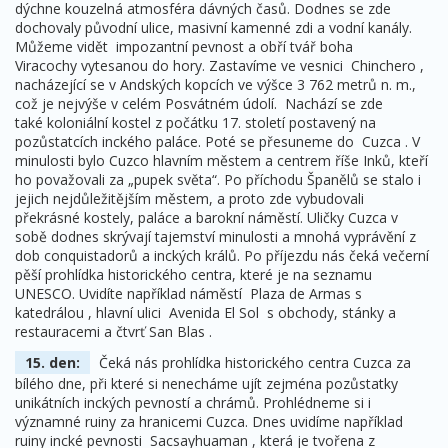
dýchne kouzelná atmosféra dávných časů. Dodnes se zde
dochovaly původní ulice, masivní kamenné zdi a vodní kanály.
Můžeme vidět impozantní pevnost a obří tvář boha
Viracochy vytesanou do hory. Zastavíme ve vesnici Chinchero ,
nacházející se v Andských kopcích ve výšce 3 762 metrů n. m.,
což je nejvýše v celém Posvátném údolí. Nachází se zde
také koloniální kostel z počátku 17. století postavený na
pozůstatcích inckého paláce. Poté se přesuneme do Cuzca . V
minulosti bylo Cuzco hlavním městem a centrem říše Inků, kteří
ho považovali za „pupek světa“. Po příchodu Španělů se stalo i
jejich nejdůležitějším městem, a proto zde vybudovali
překrásné kostely, paláce a barokní náměstí. Uličky Cuzca v
sobě dodnes skrývají tajemství minulosti a mnohá vyprávění z
dob conquistadorů a inckých králů. Po příjezdu nás čeká večerní
pěší prohlídka historického centra, které je na seznamu
UNESCO. Uvidíte například náměstí Plaza de Armas s
katedrálou , hlavní ulici Avenida El Sol s obchody, stánky a
restauracemi a čtvrť San Blas .
15. den:
Čeká nás prohlídka historického centra Cuzca za
bílého dne, při které si nenecháme ujít zejména pozůstatky
unikátních inckých pevností a chrámů. Prohlédneme si i
významné ruiny za hranicemi Cuzca. Dnes uvidíme například
ruiny incké pevnosti Sacsayhuaman , která je tvořena z