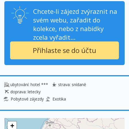
Chcete-li zájezd zvýraznit na
svém webu, zařadit do
kolekce, nebo z nabídky
zcela vyřadit...
Přihlaste se do účtu
ubytování: hotel ***
strava: snídaně
doprava: letecky
Pobytové zájezdy
Exotika
+