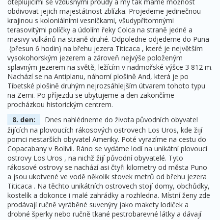
oteplujícími se vzdušnými proudy a my tak máme možnost
obdivovat jejich majestátnost zblízka. Projedeme jedinečnou
krajinou s koloniálními vesničkami, všudypřítomnými
terasovitými políčky a údolím řeky Colca na straně jedné a
masivy vulkánů na straně druhé. Odpoledne odjedeme do Puna
(přesun 6 hodin) na břehu jezera Titicaca , které je největším
vysokohorským jezerem a zároveň nejvýše položeným
splavným jezerem na světě, ležícím v nadmořské výšce 3 812 m.
Nachází se na Antiplanu, náhorní plošině And, která je po
Tibetské plošině druhým nejrozsáhlejším útvarem tohoto typu
na Zemi. Po příjezdu se ubytujeme a den zakončíme
procházkou historickým centrem.
8. den:
Dnes nahlédneme do života původních obyvatel
žijících na plovoucích rákosových ostrovech Los Uros, kde žijí
pomci nestarších obyvatel Ameriky. Poté vyrazíme na cestu do
Copacabany v Bolívii. Ráno se vydáme lodí na unikátní plovoucí
ostrovy Los Uros , na nichž žijí původní obyvatelé. Tyto
rákosové ostrovy se nachází asi čtyři kilometry od města Puno
a jsou ukotvené ve vodě několik stovek metrů od břehu jezera
Titicaca . Na těchto unikátních ostrovech stojí domy, obchůdky,
kostelík a dokonce i malé zahrádky a rozhledna. Místní ženy zde
prodávají ručně vyráběné suvenýry jako makety lodiček a
drobné šperky nebo ručně tkané pestrobarevné látky a dávají