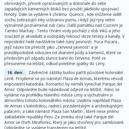
obrovských, přesně opracovaných a dokonale do sebe
zapadajících kamenných bloků bez použití jakékoliv spojovací
hmoty. Dále se vydáme k chrámu Quenco , kde můžeme vidět
sochu zobrazující inky uctívanou pumu, i když její rysy velmi
významně poznamenal zub času. Další památku nad Cuzcem je
Tambo Machay . Tento chrám vody pochází z dob Inků a jeho
součástí je akvadukt a vodopády tekoucí skrze terasy a kanály. V
neposlední řadě navštívíme také ruiny pevnosti Puca Pucara ,
jejíž název lze přeložit jako „červená pevnost“ a je
pravděpodobně odvozen od zbarvení půdy a kamenů, které se
především při západu slunce barví do červena. Poté se
přesuneme na letiště, odkud poletíme zpátky do Limy.
16. den:
Závěrečné zážitky budou patřit působivé koloniální
Limě. Projdeme se po náměstí Plaza de Armas, kterému vévodí
impozantní katedrála. Romantici by neměli vynechat Parque del
Amor. Odpoledne bude následovat odjezd na letiště. Ráno se
vydáme na prohlídku hlavního města Limy a vychutnámi si
atmosféru tohoto koloniálního města. Uvidíme například Plaza
de Armas s katedrálou, radnicí, prezidentským a arcibiskupským
palácem, a také náměstí Plaza San Martín , které nese jméno
zakladatele republiky Peru. Za zmínku stojí také Parque del
Amor ve čtvrti Miraflores, který je jako stvořený pro zamilované.
Odpoledne se vydáme transferem na letiště.