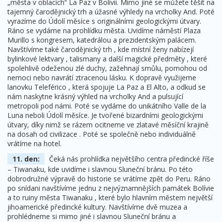
„města v oblacích“ La Paz v Bolívii. Mimo jiné se můžete těšit na
tajemný čarodějnický trh a úžasné výhledy na vrcholky And. Poté
vyrazíme do Údolí měsíce s originálními geologickými útvary.
Ráno se vydáme na prohlídku města. Uvidíme náměstí Plaza
Murillo s kongresem, katedrálou a prezidentským palácem.
Navštívíme také čarodějnický trh , kde místní ženy nabízejí
bylinkové lektvary , talismany a další magické předměty , které
spolehlivě odeženou zlé duchy, zažehnají smůlu, pomohou od
nemoci nebo navrátí ztracenou lásku. K dopravě využijeme
lanovku Teleférico , která spojuje La Paz a El Alto, a odkud se
nám naskytne krásný výhled na vrcholky And a pulsující
metropoli pod námi. Poté se vydáme do unikátního Valle de la
Luna neboli Údolí měsíce. Je tvořené bizardními geologickými
útvary, díky nimž se rázem ocitneme ve zlatavé měsíční krajině
na dosah od civilizace . Poté se společně nebo individuálně
vrátíme na hotel.
11. den:
Čeká nás prohlídka největšího centra předincké říše
– Tiwanaku, kde uvidíme i slavnou Sluneční bránu. Po této
dobrodružné výpravě do historie se vrátíme zpět do Peru. Ráno
po snídani navštívíme jednu z nejvýznamnějších památek Bolívie
a to ruiny města Tiwanaku , které bylo hlavním městem největší
jihoamerické předincké kultury. Navštívíme dvě muzea a
prohlédneme si mimo jiné i slavnou Sluneční bránu a