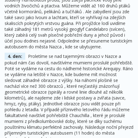
vodních živočichů a ptactva. Můžeme vidět až 160 druhů ptáků
včetně kormoránů, pelikánů a tučňáků . Ale zabydlení jsou zde
také savci jako lvouni a lachtani, kteří se vyhřívají na zdejších
skaliscích pokrytých vrstvou guána. Při projíždce lodí uvidíme
také záhadný 181 metrů vysoký geoglyf Candelabro (svícen),
který zabírá celý svah písečné pobřežní duny a jehož původ i
účel jsou dodnes nejasné. Odpoledne se přesuneme turistickým
autobusem do města Nazca , kde se ubytujeme.
4. den:
Proletíme se nad tajemnými obrazci v Nazce a
pokud nám čas dovolí, navštívíme mumiemi proslulé pohřebiště.
Poté se vydáme na cestu do nádherné historické Arequipy. Ráno
se vydáme na letiště v Nazce, kde budeme mít možnost
sledovat záhadné obrazce z výšky. Na náhorní plošině se
nachází více než 300 obrazců , které nejčastěji znázorňují
geometrické obrazce (spirály a rovné linie dlouhé až několik
kilometrů), ale najdeme zde i lidské postavy a zvířata (savce,
hmyz, ryby, ptáky). Jednotlivé obrazce jsou vidět pouze při
pohledu z letadla. V případě příznivého letového řádu můžeme
fakultativně navštívit pohřebiště Chauchilla , které je proslulé
mumiemi z předkolumbovské doby, které se díky suchému
pouštnímu klimatu perfektně zachovaly. Následuje noční přejezd
příjemným turistickým autobusem (11 hodin) do města