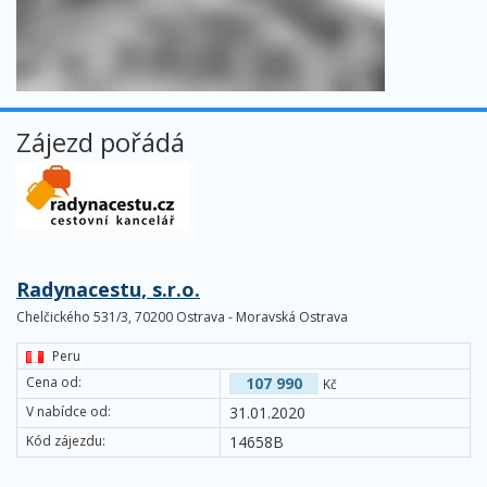
Zájezd pořádá
Radynacestu, s.r.o.
Chelčického 531/3, 70200 Ostrava - Moravská Ostrava
Peru
Cena od:
107 990
Kč
V nabídce od:
31.01.2020
Kód zájezdu:
14658B