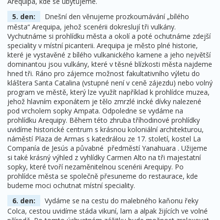
Arequipa, kde se ubytujeme.
5. den:
Dnešní den věnujeme prozkoumávání „bílého
města“ Arequipa, jehož scenérii dokreslují tři vulkány.
Vychutnáme si prohlídku města a okolí a poté ochutnáme zdejší
speciality v místní picanterii. Arequipa je město plné historie,
které je vystavěné z bílého vulkanického kamene a jeho největší
dominantou jsou vulkány, které v těsné blízkosti města najdeme
hned tři. Ráno pro zájemce možnost fakultativního výletu do
kláštera Santa Catalina (vstupné není v ceně zájezdu) nebo volný
program ve městě, který lze využít například k prohlídce muzea,
jehož hlavním exponátem je tělo zmrzlé incké dívky nalezené
pod vrcholem sopky Ampata. Odpoledne se vydáme na
prohlídku Arequipy. Během této zhruba tříhodinové prohlídky
uvidíme historické centrum s krásnou koloniální architekturou,
náměstí Plaza de Armas s katedrálou ze 17. století, kostel La
Companía de Jesús a půvabné předměstí Yanahuara . Užijeme
si také krásný výhled z vyhlídky Carmen Alto na tři majestatní
sopky, které tvoří nezaměnitelnou scenérii Arequipy. Po
prohlídce města se společně přesuneme do restaurace, kde
budeme moci ochutnat místní speciality.
6. den:
Vydáme se na cestu do malebného kaňonu řeky
Colca, cestou uvidíme stáda vikuní, lam a alpak žijících ve volné