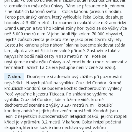
přírodě. Po tomto úchvatném zážitku bude možnost zrelaxovat
v termálech v městečku Chivay. Ráno se přesuneme k jednomu
z nejhlubších kaňonů světa – Colca kaňonu (přesun 6 hodin).
Tento peruánský kaňon, který vyhloubila řeka Colca, dosahuje
hloubky až 3 400 metrů , to znamená dvakrát více než americký
Grand Canyon a tvoří ho kolmé stěny hor, tyčící se do výšky více
než 5 000 metrů n. m. V jeho údolí žije kolem 70 000 obyvatel,
jejichž způsob života je skoro stejný jako před čtyřmi sty lety.
Cestou ke kaňonu přes náhorní planinu budeme sledovat stáda
lam, alpak a vikuní žíjících ve volné přírodě. Zastavíme také v
nejvyšším bodě naší cesty 4 910 metrů n. m . Poté se
ubytujeme v městečku Chivay a zájemci budou moci relaxovat v
termálních lázních La Calera (vstupné není v ceně zájezdu).
7. den:
Dopřejeme si adrenalinový zážitek při pozorování
největších létavých ptáků na vyhlídce Cruz del Condor. Kromě
kroužících kondorů se budeme kochat dechberoucími výhledy.
Poté vyrazíme k jezeru Titicaca. Po snídani se vydáme na
vyhlídku Cruz del Condor , kde můžeme vidět kromě
dechberoucí scenérie z výšky 3 287 metrů n. m. i kroužící
kondory andské v jejich přirozeném prostředí. Kondoři jsou
jedni z největších suchozemských létajících ptáků, jejichž rozpětí
křídel je v průměru 3,2 metrů. V kaňonu Colca hnízdí početná
skupinka, která se každé ráno nechává vynést vzhůru