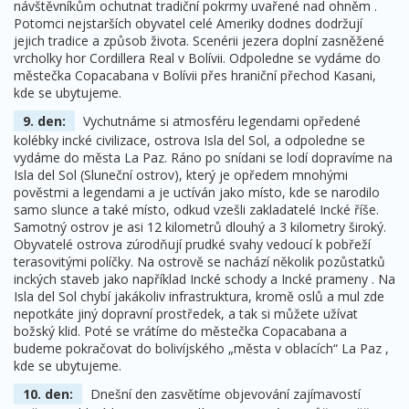
návštěvníkům ochutnat tradiční pokrmy uvařené nad ohněm .
Potomci nejstarších obyvatel celé Ameriky dodnes dodržují
jejich tradice a způsob života. Scenérii jezera doplní zasněžené
vrcholky hor Cordillera Real v Bolívii. Odpoledne se vydáme do
městečka Copacabana v Bolívii přes hraniční přechod Kasani,
kde se ubytujeme.
9. den:
Vychutnáme si atmosféru legendami opředené
kolébky incké civilizace, ostrova Isla del Sol, a odpoledne se
vydáme do města La Paz. Ráno po snídani se lodí dopravíme na
Isla del Sol (Sluneční ostrov), který je opředem mnohými
pověstmi a legendami a je uctíván jako místo, kde se narodilo
samo slunce a také místo, odkud vzešli zakladatelé Incké říše.
Samotný ostrov je asi 12 kilometrů dlouhý a 3 kilometry široký.
Obyvatelé ostrova zúrodňují prudké svahy vedoucí k pobřeží
terasovitými políčky. Na ostrově se nachází několik pozůstatků
inckých staveb jako například Incké schody a Incké prameny . Na
Isla del Sol chybí jakákoliv infrastruktura, kromě oslů a mul zde
nepotkáte jiný dopravní prostředek, a tak si můžete užívat
božský klid. Poté se vrátíme do městečka Copacabana a
budeme pokračovat do bolivíjského „města v oblacích“ La Paz ,
kde se ubytujeme.
10. den:
Dnešní den zasvětíme objevování zajímavostí