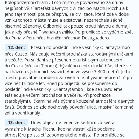
Polopodzemní chrám . Toto místo je považováno za druhý
nejpůsobivější artefakt dávných civilizací po Machu Picchu a k
jeho tajemnosti pouze přispívá, že civilizace, která zde v době
vzniku tohoto města musela existovat, nezanechala žádné
písemné záznamy. Odborníci tak pouze kroutí hlavou a dumají,
jak a kdy přesně Tiwanaku vzniklo. Po prohlídce se vydáme zpět
do Puna v Peru přes hraniční přechod Desaguadero.
12. den:
Přesun do poslední incké vesničky Ollantaytambo
přes Cuzco. Následuje večerní procházka starodávnými uličkami
a večeře. Po snídani se přesuneme turistickým autobusem
do Cuzca (přesun 7 hodin), bývalého centra Incké říše, které se
nachází na východních svazích And ve výšce 3 400 metrů. Je to
město posvátné i moderní zároveň a je obývané nepřetržitě po
více než tři tisíce let. Hned po příjezdu se přesuneme do
poslední incké vesničky Ollantaytambo , kde se ubytujeme.
Následuje večerní procházka a večeře. Při procházce
starobylými uličkami na vás dýchne kouzelná atmosféra dávných
časů. Dodnes se zde dochovaly původní ulice, masivní kamenné
zdi a vodní kanály .
13. den:
Dnes objevíme jeden ze sedmi divů světa.
Vyrazíme k Machu Picchu, kde na vlastní kůže pocítíme
atmosféru po staletí zapomenutého města. Po prohlídce se