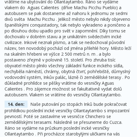
vrátíme na ubytování do Ollantaytambo. Ráno se vydáme
vlakem do Aguas Calientes (dříve Machu Picchu Pueblo) a
autobusem se pak dostaneme až nahoru k jednomu ze sedmi
divů světa Machu Picchu . Jelikož město nebylo nikdy objeveno
španělskými conquistadory, tak nebylo vykradeno a poničeno a
po dlouhou dobu upadlo pro svět v zapomnění. Díky tomu se
dochovalo v dobrém stavu a je unikátním svědectvím incké
civilizace. Inkové neznali písmo, a tak se nedochoval původní
název, ten novodobý pochází od jména přilehlé hory. Město leží
na skalním hřebeni ve výšce 2 500 metrů n. m . a bylo
postaveno zřejmě v polovině 15. století. Pro zhruba tisíc
obyvatel město plnilo všechny základní funkce inckého sídla,
nechyběla náměstí, chrámy, obytná čtvrť, pohřebiště, důmyslný
vodovodní systém, Inkův palác, lázně či zemědělské terasy . Po
důkladné prohlídce se pěšky vrátíme do vesničky Aguas
Calientes . Pro zájemce možnost se fakultativně vydat dolů
autobusem. Vlakem se vrátíme do vesničky Ollantaytambo.
14. den:
Naše putování po stopách Inků bude pokračovat
prohlídkou poslední incké vesničky Ollantaytambo s impozantní
pevností. Poté se zastavíme ve vesničce Chinchero se
zemědělskými terasami. Následně se přesuneme do Cuzca.
Ráno se vydáme na průzkum poslední incké vesničky
Ollantaytambo . Při procházce starobylými uličkami na vás