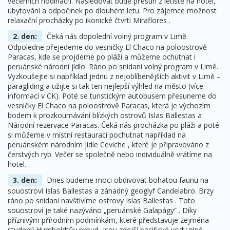
večerních hodinách. Následovat bude přesun z letiště na hotel,
ubytování a odpočinek po dlouhém letu. Pro zájemce možnost
relaxační procházky po ikonické čtvrti Miraflores .
2. den:
Čeká nás dopolední volný program v Limě.
Odpoledne přejedeme do vesničky El Chaco na poloostrově
Paracas, kde se projdeme po pláži a můžeme ochutnat i
peruánské národní jídlo. Ráno po snídani volný program v Limě.
Vyzkoušejte si například jednu z nejoblíbenějších aktivit v Limě –
paragliding a užijte si tak ten nejlepší výhled na město (více
informací v CK). Poté se turistickým autobusem přesuneme do
vesničky El Chaco na poloostrově Paracas, která je výchozím
bodem k prozkoumávání blízkých ostrovů Islas Ballestas a
Národní rezervace Paracas. Čeká nás procházka po pláži a poté
si můžeme v místní restauraci pochutnat například na
peruánském národním jídle Ceviche , které je připravováno z
čerstvých ryb. Večer se společně nebo individuálně vrátíme na
hotel.
3. den:
Dnes budeme moci obdivovat bohatou faunu na
souostroví Islas Ballestas a záhadný geoglyf Candelabro. Brzy
ráno po snídani navštívíme ostrovy Islas Ballestas . Toto
souostroví je také nazýváno „peruánské Galapágy“ . Díky
příznivým přírodním podmínkám, které představuje zejména
studený Humboldtův proud, jsou zdejší pacifické vody plné