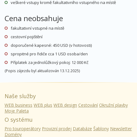
veškeré vstupy kromě fakultativního vstupného na místě
Cena neobsahuje
fakultativní vstupné na místě
cestovní pojištění
doporučené kapesné: 450 USD (v hotovosti)
spropitné pro řidiče cca 1 USD osoba/den
Příplatek za jednolůžkový pokoj: 12 000 Kč
(Popis zájezdu byl aktualizován 13.12.2025)
Naše služby
WEB business
WEB plus
WEB design
Cestování
Okružní plavby
Moje Paleta
O systému
Pro touroperátory
Provizní prodej
Databáze
Šablony
Newsletter
Domény