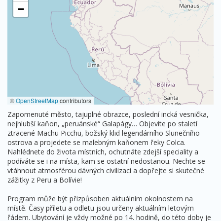
−
©
OpenStreetMap
contributors
Zapomenuté město, tajuplné obrazce, poslední incká vesnička,
nejhlubší kaňon, „peruánské“ Galapágy… Objevíte po staletí
ztracené Machu Picchu, božský klid legendárního Slunečního
ostrova a projedete se malebným kaňonem řeky Colca.
Nahlédnete do života místních, ochutnáte zdejší speciality a
podíváte se i na místa, kam se ostatní nedostanou. Nechte se
vtáhnout atmosférou dávných civilizací a dopřejte si skutečné
zážitky z Peru a Bolívie!
Program může být přizpůsoben aktuálním okolnostem na
místě. Časy příletu a odletu jsou určeny aktuálním letovým
řádem. Ubytování je vždy možné po 14. hodině, do této doby je