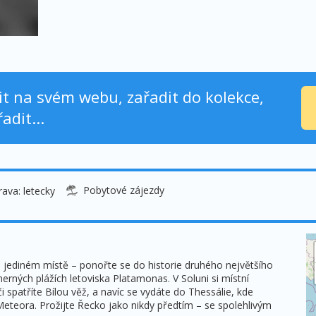
nit na svém webu, zařadit do kolekce,
adit...
Pobytové zájezdy
ava: letecky
 jediném místě – ponořte se do historie druhého největšího
rných plážích letoviska Platamonas. V Soluni si místní
i spatříte Bílou věž, a navíc se vydáte do Thessálie, kde
y Meteora. Prožijte Řecko jako nikdy předtím – se spolehlivým