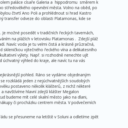
kolem paláce císaře Galeria a hippodromu směrem k
ího středověkého opevnění města. Volno na oběd, po
bylou čtvrtí Ano Poli a prohlédnout si hrad Kastro
ý transfer odveze do oblasti Platamonas, kde se
. Je možné posedět v tradičních řeckých tavernách,
áním na plážích v letovisku Platamonas . Zdejší pláž
. Navíc voda je tu velmi čistá a krásně průzračná,
ad skleničkou výtečného řeckého vína a delikatesního
tativní výlety. Např. si rozhodně nenechte ujít
 úchvatný výhled do kraje, ale navíc tu na vás
 nejkrásnější pohled. Ráno se vydáme objednaným
 se rozkládá jeden z nejúchvatnějších soudobých
ověku postaveno několik klášterů, z nichž některé
a navštívíme hlavní zdejší klášter Megalon
ud budeme mít celé skalní město jako na dlani,
nákupy či procházku centrem města. V podvečerních
du se přesuneme na letiště v Soluni a odletíme zpět