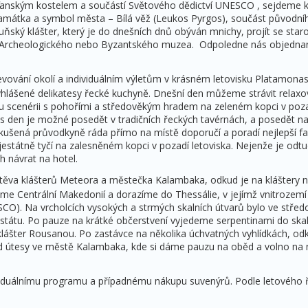
ťanským kostelem a součástí Světového dědictví UNESCO , sejdeme 
památka a symbol města – Bílá věž (Leukos Pyrgos), součást původn
uňský klášter, který je do dnešních dnů obýván mnichy, projít se staro
vě Archeologického nebo Byzantského muzea. Odpoledne nás objednan
vování okolí a individuálním výletům v krásném letovisku Platamonas
yhlášené delikatesy řecké kuchyně. Dnešní den můžeme strávit relaxov
 scenérii s pohořími a středověkým hradem na zeleném kopci v pozadí
es den je možné posedět v tradičních řeckých tavérnách, a posedět n
šená průvodkyně ráda přímo na místě doporučí a poradí nejlepší fakul
tátně tyčí na zalesněném kopci v pozadí letoviska. Nejenže je odtud
h návrat na hotel.
vštěva klášterů Meteora a městečka Kalambaka, odkud je na kláštery
e Centrální Makedonií a dorazíme do Thessálie, v jejímž vnitrozemí
SCO). Na vrcholcích vysokých a strmých skalních útvarů bylo ve střed
tátu. Po pauze na krátké občerstvení vyjedeme serpentinami do skal 
lášter Rousanou. Po zastávce na několika úchvatných vyhlídkách, odk
d útesy ve městě Kalambaka, kde si dáme pauzu na oběd a volno na 
duálnímu programu a případnému nákupu suvenýrů. Podle letového řá