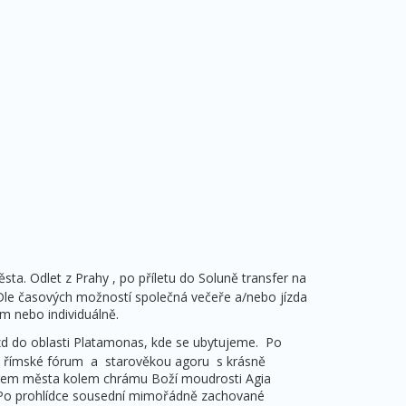
ta. Odlet z Prahy , po příletu do Soluně transfer na
Dle časových možností společná večeře a/nebo jízda
em nebo individuálně.
d do oblasti Platamonas, kde se ubytujeme. Po
e římské fórum a starověkou agoru s krásně
rem města kolem chrámu Boží moudrosti Agia
. Po prohlídce sousední mimořádně zachované