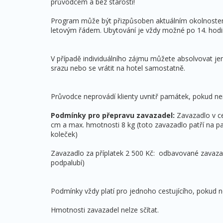
průvodcem a bez starostí!
Program může být přizpůsoben aktuálním okolnostem 
letovým řádem. Ubytování je vždy možné po 14. hodin
V případě individuálního zájmu můžete absolvovat je
srazu nebo se vrátit na hotel samostatně.
Průvodce neprovádí klienty uvnitř památek, pokud ne
Podmínky pro přepravu zavazadel:
Zavazadlo v ce
cm a max. hmotnosti 8 kg (toto zavazadlo patří na pa
koleček)
Zavazadlo za příplatek 2 500 Kč: odbavované zavaz
podpalubí)
Podmínky vždy platí pro jednoho cestujícího, pokud n
Hmotnosti zavazadel nelze sčítat.