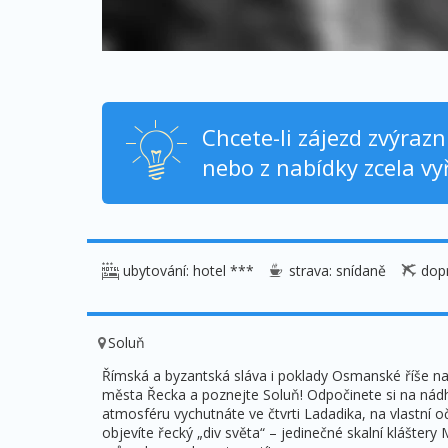
Chcete-li zájezd zvýraz
nebo z nabídky zcela vyř
ubytování: hotel ***
strava: snídaně
dopr
Soluň
Římská a byzantská sláva i poklady Osmanské říše na
města Řecka a poznejte Soluň! Odpočinete si na nádhe
atmosféru vychutnáte ve čtvrti Ladadika, na vlastní oč
objevíte řecký „div světa“ – jedinečné skalní klášter