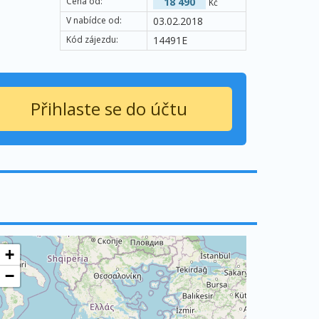
Cena od:
18 490
Kč
V nabídce od:
03.02.2018
Kód zájezdu:
14491E
Přihlaste se do účtu
+
−