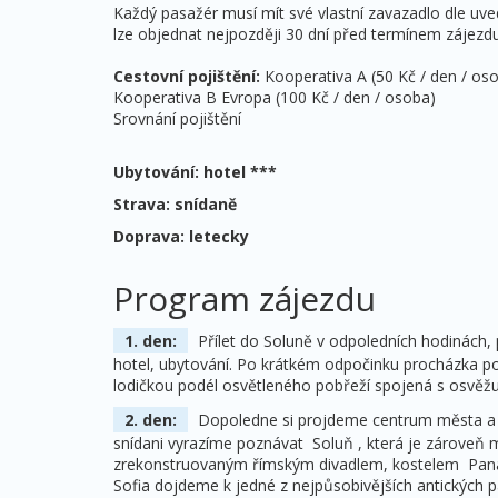
Každý pasažér musí mít své vlastní zavazadlo dle uv
lze objednat nejpozději 30 dní před termínem zájezdu
Cestovní pojištění:
Kooperativa A (50 Kč / den / os
Kooperativa B Evropa (100 Kč / den / osoba)
Srovnání pojištění
Ubytování: hotel ***
Strava: snídaně
Doprava: letecky
Program zájezdu
1. den:
Přílet do Soluně v odpoledních hodinách, p
hotel, ubytování. Po krátkém odpočinku procházka p
lodičkou podél osvětleného pobřeží spojená s osvěžu
2. den:
Dopoledne si projdeme centrum města a n
snídani vyrazíme poznávat Soluň , která je zárove
zrekonstruovaným římským divadlem, kostelem Pan
Sofia dojdeme k jedné z nejpůsobivějších antických