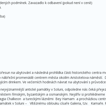
edených podmínek. Zavazadlo k odbavení (pokud není v ceně)
.
oba)
řesun na ubytování a následná prohlídka části historického centra měs
o nábřežní promenádě centrem města okolím Aristotelova náměstí. 
jícím drinkem. Ve večerních hodinách návrat na ubytování s průvodc
ejvýznamnější antické památky v Soluni, odpoledne nás čeká přejez
ň městem římským, byzantským a osmanským. Nejdřív si prohlédnem
agia Chalkeon a tureckými lázněmi Bey Hamam a procházkou cent
 památek v Soluni – Vítěznému oblouku císaře Galeria, tzv. Kamaře