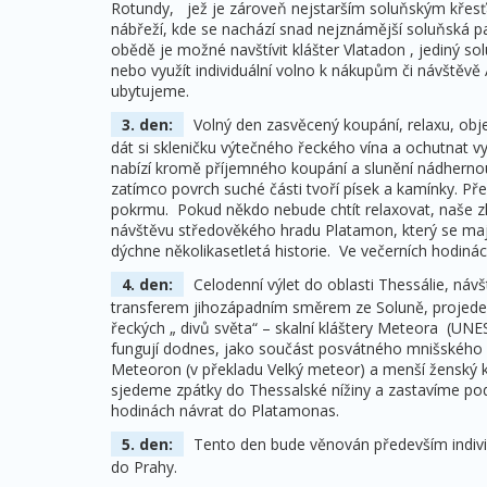
Rotundy, jež je zároveň nejstarším soluňským křes
nábřeží, kde se nachází snad nejznámější soluňská 
obědě je možné navštívit klášter Vlatadon , jediný sol
nebo využít individuální volno k nákupům či návště
ubytujeme.
3. den:
Volný den zasvěcený koupání, relaxu, obje
dát si skleničku výtečného řeckého vína a ochutnat v
nabízí kromě příjemného koupání a slunění nádhernou
zatímco povrch suché části tvoří písek a kamínky. Př
pokrmu. Pokud někdo nebude chtít relaxovat, naše zku
návštěvu středověkého hradu Platamon, který se majes
dýchne několikasetletá historie. Ve večerních hodinác
4. den:
Celodenní výlet do oblasti Thessálie, ná
transferem jihozápadním směrem ze Soluně, projedem
řeckých „ divů světa“ – skalní kláštery Meteora (UNE
fungují dodnes, jako součást posvátného mnišského s
Meteoron (v překladu Velký meteor) a menší ženský k
sjedeme zpátky do Thessalské nížiny a zastavíme po
hodinách návrat do Platamonas.
5. den:
Tento den bude věnován především indivi
do Prahy.