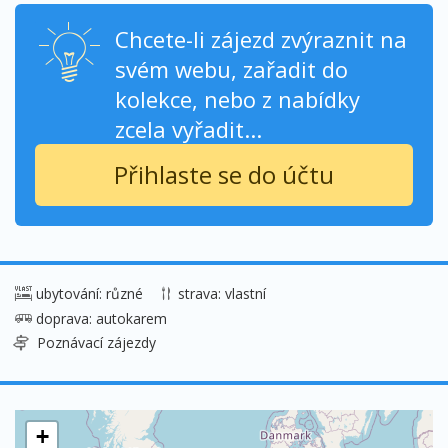
Chcete-li zájezd zvýraznit na
svém webu, zařadit do
kolekce, nebo z nabídky
zcela vyřadit...
Přihlaste se do účtu
ubytování: různé
strava: vlastní
doprava: autokarem
Poznávací zájezdy
+