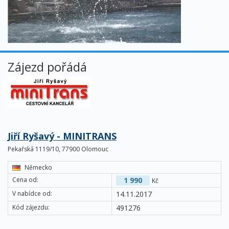
Zájezd pořádá
Jiří Ryšavý - MINITRANS
Pekařská 1119/10, 77900 Olomouc
Německo
Cena od:
1 990
Kč
V nabídce od:
14.11.2017
Kód zájezdu:
491276