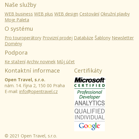
Naše služby
WEB business
WEB plus
WEB design
Cestování
Okružní plavby
Moje Paleta
O systému
Pro touroperátory
Provizní prodej
Databáze
Šablony
Newsletter
Domény
Podpora
Ke stažení
Archiv novinek
Můj účet
Kontaktní informace
Certifikáty
Open Travel, s.r.o.
nám. 14. října 2, 150 00 Praha
E-mail:
info@opentravel.cz
© 2021 Open Travel, s.r.o.