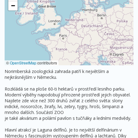
−
©
OpenStreetMap
contributors
Norimberská zoologická zahrada patří k největším a
nejkrásnějším v Německu.
Rozkládá se na ploše 60-ti hektarů v prostředí lesního parku.
Moderní výběhy napodobují přirozené prostředí jejich obyvatel.
Najdete zde více než 300 druhů zvířat z celého světa: slony
indické, nosorožce, žirafy, lvi, zebry, tygry, hroši, šimpanzi a
mnoho dalších. Součástí ZOO
je také akvárium a polární pavilon s tučňáky a ledními medvědy.
Hlavní atrakcí je Laguna delfínů. Je to největší delfinárium v
Německu s fascinujícím vystoupením delfínů a lachtanů. Díky