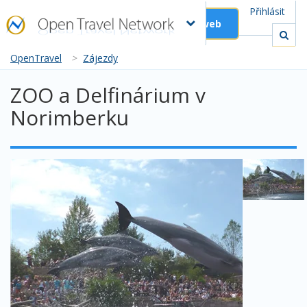
Přihlásit
Založit web
OpenTravel
>
Zájezdy
ZOO a Delfinárium v
Norimberku