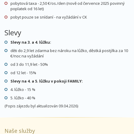
sobota - sobota
pobytová taxa - 2,50 €/os./den (nově od července 2025 povinný
22 900 Kč
poplatek od 16 let)
cena za 8 dní (7 nocí)
více na CK
pobyt pouze se snídaní - na vyžádání v CK
Slevy
30.01. - 06.02.27
polopenze
vlastní
Slevy na 3. a 4. lůžku:
sobota - sobota
děti do 2,9 let zdarma bez nároku na lůžko, děstká postýlka za 10
22 900 Kč
cena za 8 dní (7 nocí)
€/noc na vyžádání
více na CK
od 3 do 11,9 let - 50%
od 12 let - 15%
únor 2027
Slevy na 4. a 5. lůžku v pokoji FAMILY:
4. lůžko - 15 %
06.02. - 13.02.27
polopenze
vlastní
5. lůžko - 40 %
sobota - sobota
(Popis zájezdu byl aktualizován 09.04.2026)
30 600 Kč
cena za 8 dní (7 nocí)
více na CK
Naše služby