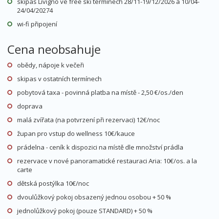
skipas Livigno ve free ski termínech 28/11-19/12/2026 a 10/04-
více na CK
24/04/20274
wi-fi připojení
26.12. - 02.01.27
polopenze
vlastní
Cena neobsahuje
sobota - sobota
obědy, nápoje k večeři
36 300 Kč
cena za 8 dní (7 nocí)
více na CK
skipas v ostatních termínech
pobytová taxa - povinná platba na místě - 2,50 €/os./den
leden 2027
doprava
malá zvířata (na potvrzení při rezervaci) 12€/noc
župan pro vstup do wellness 10€/kauce
16.01. - 23.01.27
polopenze
vlastní
prádelna - ceník k dispozici na místě dle množství prádla
sobota - sobota
rezervace v nové panoramatické restauraci Aria: 10€/os. a la
21 300 Kč
cena za 8 dní (7 nocí)
více na CK
carte
dětská postýlka 10€/noc
dvoulůžkový pokoj obsazený jednou osobou + 50 %
23.01. - 30.01.27
polopenze
vlastní
jednolůžkový pokoj (pouze STANDARD) + 50 %