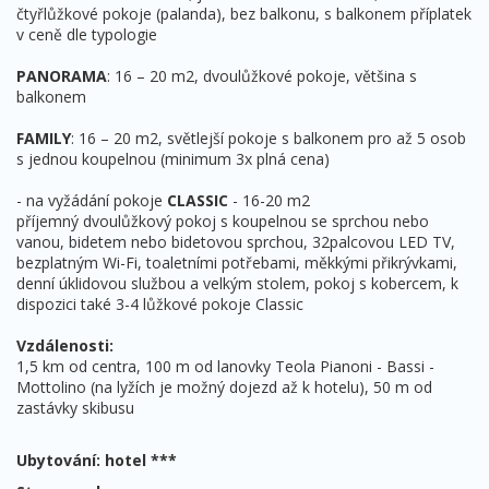
čtyřlůžkové pokoje (palanda), bez balkonu, s balkonem příplatek
v ceně dle typologie
PANORAMA
: 16 – 20 m2, dvoulůžkové pokoje, většina s
balkonem
FAMILY
: 16 – 20 m2, světlejší pokoje s balkonem pro až 5 osob
s jednou koupelnou (minimum 3x plná cena)
- na vyžádání pokoje
CLASSIC
- 16-20 m2
příjemný dvoulůžkový pokoj s koupelnou se sprchou nebo
vanou, bidetem nebo bidetovou sprchou, 32palcovou LED TV,
bezplatným Wi-Fi, toaletními potřebami, měkkými přikrývkami,
denní úklidovou službou a velkým stolem, pokoj s kobercem, k
dispozici také 3-4 lůžkové pokoje Classic
Vzdálenosti:
1,5 km od centra, 100 m od lanovky Teola Pianoni - Bassi -
Mottolino (na lyžích je možný dojezd až k hotelu), 50 m od
zastávky skibusu
Ubytování: hotel ***