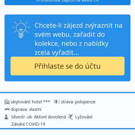
Chcete-li zájezd zvýraznit na
svém webu, zařadit do
kolekce, nebo z nabídky
zcela vyřadit...
Přihlaste se do účtu
ubytování: hotel ***
strava: polopenze
doprava: vlastní
Silvestr
Aktivní dovolená
Lyžování
Záruka COVID-19