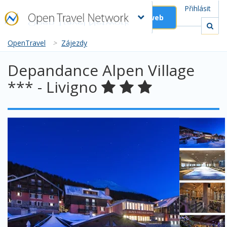
Přihlásit
Založit web
OpenTravel
>
Zájezdy
Depandance Alpen Village
*** - Livigno