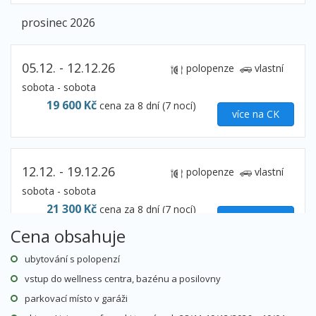
prosinec 2026
05.12. - 12.12.26
polopenze
vlastní
sobota - sobota
19 600 Kč
cena za 8 dní (7 nocí)
více na CK
12.12. - 19.12.26
polopenze
vlastní
sobota - sobota
21 300 Kč
cena za 8 dní (7 nocí)
více na CK
Cena obsahuje
ubytování s polopenzí
19.12. - 26.12.26
polopenze
vlastní
vstup do wellness centra, bazénu a posilovny
sobota - sobota
parkovací místo v garáži
25 100 Kč
cena za 8 dní (7 nocí)