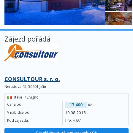
Zájezd pořádá
CONSULTOUR s. r. o.
Nerudova 45, 50601 Jičín
Itálie
/ Livigno
Cena od:
17 400
Kč
V nabídce od:
19.08.2015
Kód zájezdu:
LIV-HAV
Prohlédnout zájezd na webu CK