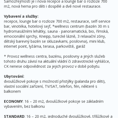
Samozřejmostí je i nová recepce a lounge bar o rozloze 700
m2, nová herna pro děti i dospělé a dvě nové restaurace.
Vybavení a služby:
recepce, lounge bar o rozloze 700 m2, restaurace, self-service
bar, vinotéka, hotelový sejf, *wellness centrum (bazén 30 m s
hydromasážními lehátky, sauna - panoramatická, bio, římská,
emocionální sprchy, Kneipp, turecké lázně, 3 relaxační zóny,
dětský barevný bazén se skluzavkami, posilovna), mini klub,
internet point, lyžárna, terasa, parkoviště, garáž
* Provoz wellness centra, bazénu, posilovny a jiných služeb
tohoto druhu závisí na aktuální vládní či zdravotnické vyhlášce,
CK nenese odpovědnost za jejich provoz v době pobytu.
Ubytování:
dvoulůžkové pokoje s možností přistýlky (palanda pro děti),
vlastní sociální zařízení, TV/SAT, telefon, fén, některé s
balkonem
ECONOMY
: 16 – 20 m2, dvoulůžkové pokoje se základním
vybavením, bez balkonu
STANDARD
: 16 – 20 m2, jednoduché dvoulůžkové, třílůžkové a