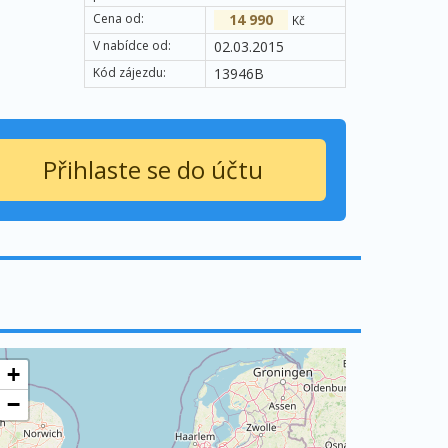
Cena od:
14 990
Kč
V nabídce od:
02.03.2015
Kód zájezdu:
13946B
Přihlaste se do účtu
+
−