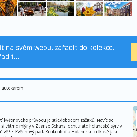
nit na svém webu, zařadit do kolekce,
adit...
: autokarem
tí květinového průvodu je středobodem zážitků. Navíc se
si větrné mlýny v Zaanse Schans, ochutnáte holandské sýry v
é věže. Květinový park Keukenhof a Holandsko celkově jako