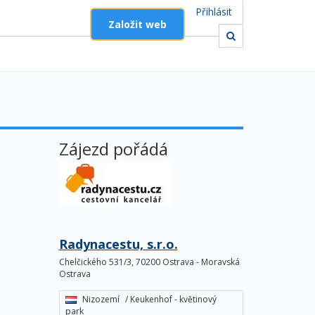
Přihlásit
Založit web
Zájezd pořádá
Radynacestu, s.r.o.
Chelčického 531/3, 70200 Ostrava - Moravská
Ostrava
Nizozemí
/ Keukenhof - květinový
park