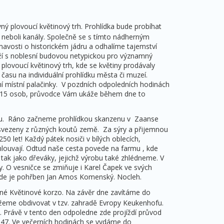
ý plovoucí květinový trh. Prohlídka bude probíhat
neboli kanály. Společně se s tímto nádherným
avosti o historickém jádru a odhalíme tajemství
raží s noblesní budovou netypickou pro významný
plovoucí květinový trh, kde se květiny prodávaly
času na individuální prohlídku města či muzeí.
 místní palačinky. V pozdních odpoledních hodinách
ně 15 osob, průvodce Vám ukáže během dne to
amu. Ráno začneme prohlídkou skanzenu v Zaanse
 svezeny z různých koutů země. Za sýry a přijemnou
0 let! Každý pátek nosiči v bílých oblecích,
smlouvají. Odtud naše cesta povede na farmu , kde
tak jako dřeváky, jejichž výrobu také zhlédneme. V
 O vesničce se zmiňuje i Karel Čapek ve svých
kde je pohřben Jan Amos Komenský. Nocleh.
vné Květinové korzo. Na závěr dne zavítáme do
 můžeme obdivovat v tzv. zahradě Evropy Keukenhofu.
 Právě v tento den odpoledne zde projíždí průvod
947. Ve večerních hodinách se vydáme do