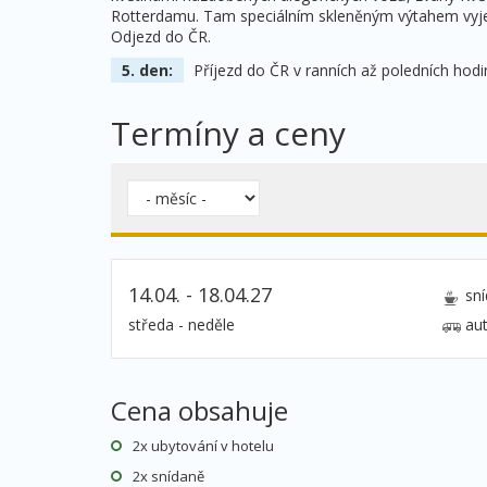
Rotterdamu. Tam speciálním skleněným výtahem vyje
Odjezd do ČR.
5. den:
Příjezd do ČR v ranních až poledních hodi
Termíny a ceny
14.04. - 18.04.27
sn
středa - neděle
au
Cena obsahuje
2x ubytování v hotelu
2x snídaně