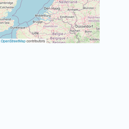
©
OpenStreetMap
contributors