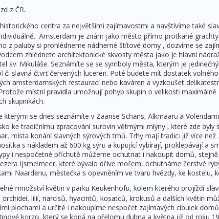
zd z ČR.
torického centra za největšími zajímavostmi a navštívíme také slavn
ndividuálně. Amsterdam je znám jako město přímo protkané grachty 
o z paluby si prohlédneme nádherné štítové domy , dozvíme se zajím
 průvodcem zhlédnete architektonické skvosty města jako je hlavní nád
tel sv. Mikuláše. Seznámíte se se symboly města, kterým je jedinečný 
 či slavná čtvrť červených luceren. Poté budete mít dostatek volného 
ch amsterdamských restaurací nebo kaváren a vyzkoušet delikatestní
Protože místní pravidla umožnují pohyb skupin o velikosti maximál
ch skupinkách.
se kterými se dnes seznámíte v Zaanse Schans, Alkmaaru a Volend
 ke tradičnímu zpracování surovin větrnými mlýny , které zde byly
místa konání slavných sýrových trhů. Trhy mají tradici již více než 25
osítka s nákladem až 600 kg sýru a kupující vybírají, proklepávají a 
é typy i nespočetné příchutě můžeme ochutnat i nakoupit domů, stejně 
zera Ijsmelmeer, které bývalo dříve mořem, ochutnáme čerstvé ryby.
kami Naardenu, městečka s opevněním ve tvaru hvězdy, ke kostelu, 
lné množství květin v parku Keukenhofu, kolem kterého projíždí sla
rchideí, lilií, narcisů, hyacintů, kosatců, krokusů a dalších květin
mi plochami a určitě i nakoupíme nespočet zajímavých cibulek domů.
inové korzo, který se koná na přelomu dubna a května již od roku 1