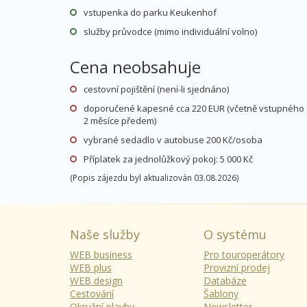
vstupenka do parku Keukenhof
služby průvodce (mimo individuální volno)
Cena neobsahuje
cestovní pojištění (není-li sjednáno)
doporučené kapesné cca 220 EUR (včetně vstupného cca
2 měsíce předem)
vybrané sedadlo v autobuse 200 Kč/osoba
Příplatek za jednolůžkový pokoj: 5 000 Kč
(Popis zájezdu byl aktualizován 03.08.2026)
Naše služby
O systému
WEB business
Pro touroperátory
WEB plus
Provizní prodej
WEB design
Databáze
Cestování
Šablony
Okružní plavby
Newsletter