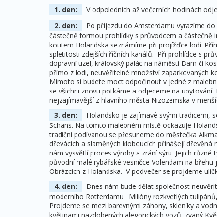
1. den:
V odpoledních až večerních hodinách odje
2. den:
Po příjezdu do Amsterdamu vyrazíme do his
částečně formou prohlídky s průvodcem a částečně i
koutem Holandska seznámíme při projížďce lodí. Přím
spletitosti zdejších říčních kanálů. Při prohlídce s
dopravní uzel, královský palác na náměstí Dam či kos
přímo z lodi, neuvěřitelné množství zaparkovaných kol
Mimoto si budete moct odpočinout v jedné z malebný
se všichni znovu potkáme a odjedeme na ubytování. 
nejzajímavější z hlavního města Nizozemska v menší
3. den:
Holandsko je zajímavé svými tradicemi, 
Schans. Na tomto malebném místě odkazuje Holandsko
tradiční podívanou se přesuneme do městečka Alkmaar, 
dřevácích a slaměných kloboucích přinášejí dřevěná n
nám vysvětlí proces výroby a zrání sýru. Jejich různ
původní malé rybářské vesničce Volendam na břehu je
Obrázcích z Holandska. V podvečer se projdeme ulič
4. den:
Dnes nám bude dělat společnost neuvěrite
moderního Rotterdamu. Milióny rozkvetlých tulipánů, o
Projdeme se mezi barevnými záhony, skleníky a vodní
květinami nazdobených alegorických vozů, zvaný Květ