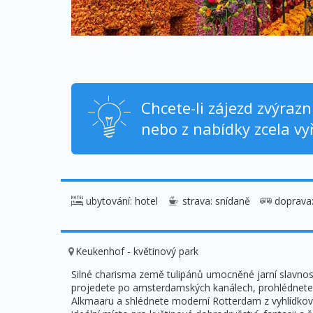
Chcete-li zájezd zvýraz
nebo z nabídky zcela vyř
ubytování: hotel
strava: snídaně
doprava
Keukenhof - květinový park
Silné charisma země tulipánů umocněné jarní slavnos
projedete po amsterdamských kanálech, prohlédnete 
Alkmaaru a shlédnete moderní Rotterdam z vyhlídkov