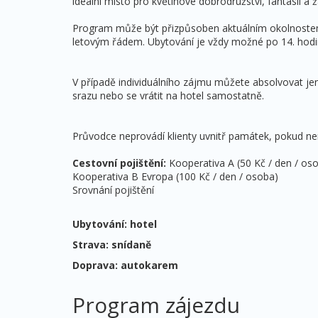
ideální místo pro květinové dobrodružství, fantasii a ž
Program může být přizpůsoben aktuálním okolnostem 
letovým řádem. Ubytování je vždy možné po 14. hodin
V případě individuálního zájmu můžete absolvovat je
srazu nebo se vrátit na hotel samostatně.
Průvodce neprovádí klienty uvnitř památek, pokud ne
Cestovní pojištění:
Kooperativa A (50 Kč / den / os
Kooperativa B Evropa (100 Kč / den / osoba)
Srovnání pojištění
Ubytování: hotel
Strava: snídaně
Doprava: autokarem
Program zájezdu