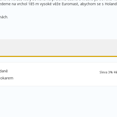
deme na vrchol 185 m vysoké věže Euromast, abychom se s Holands
nách.
ídaně
Sleva 3%
15
tokarem