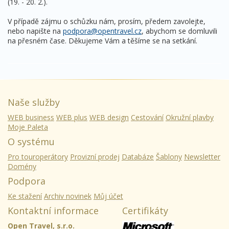
(19. - 20. 2.).
V případě zájmu o schůzku nám, prosím, předem zavolejte,
nebo napište na
podpora@opentravel.cz
, abychom se domluvili
na přesném čase. Děkujeme Vám a těšíme se na setkání.
Naše služby
WEB business
WEB plus
WEB design
Cestování
Okružní plavby
Moje Paleta
O systému
Pro touroperátory
Provizní prodej
Databáze
Šablony
Newsletter
Domény
Podpora
Ke stažení
Archiv novinek
Můj účet
Kontaktní informace
Certifikáty
Open Travel, s.r.o.