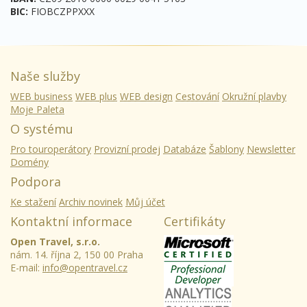
BIC:
FIOBCZPPXXX
Naše služby
WEB business
WEB plus
WEB design
Cestování
Okružní plavby
Moje Paleta
O systému
Pro touroperátory
Provizní prodej
Databáze
Šablony
Newsletter
Domény
Podpora
Ke stažení
Archiv novinek
Můj účet
Kontaktní informace
Certifikáty
Open Travel, s.r.o.
nám. 14. října 2, 150 00 Praha
E-mail:
info@opentravel.cz