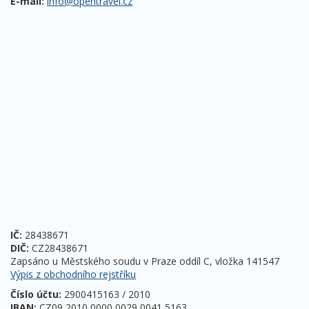
E-mail:
info@opentravel.cz
IČ:
28438671
DIČ:
CZ28438671
Zapsáno u Městského soudu v Praze oddíl C, vložka 141547
Výpis z obchodního rejstříku
Číslo účtu:
2900415163 / 2010
IBAN:
CZ09 2010 0000 0029 0041 5163