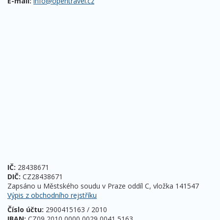
E-mail:
info@opentravel.cz
IČ:
28438671
DIČ:
CZ28438671
Zapsáno u Městského soudu v Praze oddíl C, vložka 141547
Výpis z obchodního rejstříku
Číslo účtu:
2900415163 / 2010
IBAN:
CZ09 2010 0000 0029 0041 5163