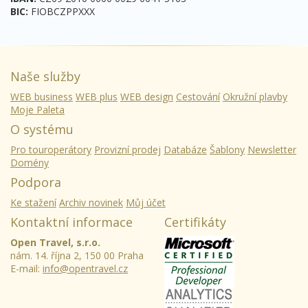
BIC:
FIOBCZPPXXX
Naše služby
WEB business
WEB plus
WEB design
Cestování
Okružní plavby
Moje Paleta
O systému
Pro touroperátory
Provizní prodej
Databáze
Šablony
Newsletter
Domény
Podpora
Ke stažení
Archiv novinek
Můj účet
Kontaktní informace
Certifikáty
Open Travel, s.r.o.
nám. 14. října 2, 150 00 Praha
E-mail:
info@opentravel.cz